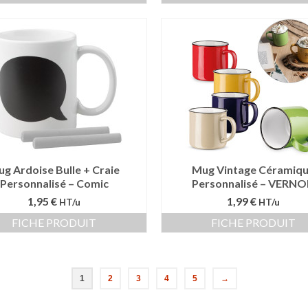
g Ardoise Bulle + Craie
Mug Vintage Céramiq
Personnalisé – Comic
Personnalisé – VERN
1,95 €
1,99 €
HT/u
HT/u
FICHE PRODUIT
FICHE PRODUIT
1
2
3
4
5
→