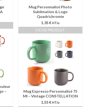
ge
Mug Personnalisé Photo
IA
Sublimation & Logo
Quadrichromie
1,35 €
HT/u
FICHE PRODUIT
ouleur
go –
Mug Expresso Personnalisé 75
Ml – Vintage CONSTELLATION
1,55 €
HT/u