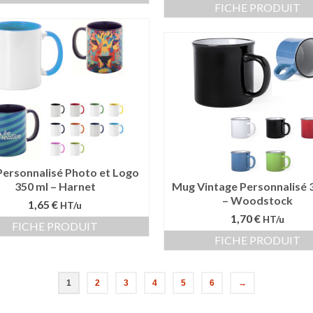
FICHE PRODUIT
ersonnalisé Photo et Logo
350 ml – Harnet
Mug Vintage Personnalisé 
– Woodstock
1,65 €
HT/u
1,70 €
HT/u
FICHE PRODUIT
FICHE PRODUIT
1
2
3
4
5
6
→