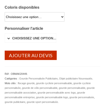
Serviette Personnalisée
Coloris disponibles
Stylo Publicitaire
CHOISISSEZ UNE OPTION…
Voiture Goodies
Personnaliser l'article
Gourde & Bouteille
CHOISISSEZ UNE OPTION…
Gourde Personnalisable
Bouteille Personnalisable
AJOUTER AU DEVIS
Mug & Tasse
Mug publicitaire
Réf :
OBMAK20449
.
Catégories :
Gourde Personnalisée Publicitaire
,
Objet publicitaire Nouveautés
.
Mug de voyage publicitaire
Mots clés :
flocage gourde
,
gourde cycliste personnalisable
,
gourde cycliste
personnalisée
,
gourde de vélo personnalisable
,
gourde personnalisable
,
gourde
Tasse Expresso publicitaire
personnalisable association
,
gourde personnalisable avec logo
,
gourde
personnalisable entreprise
,
gourde personnalisable logo
,
gourde personnalisée
,
Bouteille & Mug Isotherme
gourde publicitaire
,
gourde sport personnalisée
.