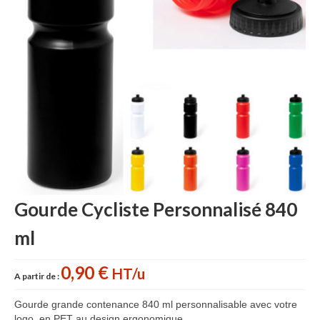
Accessoires cuisine personnalisés
Gant de cuisine personnalisé
Goodies Jardin
Planche à découper
Tablier personnalisé
Autour du vin
Accessoires Téléphone
Gourde Cycliste Personnalisé 840
Accessoires supporters
ml
Batterie Externe Power bank
Bonnet & Gants
0,90 €
HT/u
A partir de :
Cadeaux Mariage
Gourde grande contenance 840 ml personnalisable avec votre
logo, en PET au design ergonomique