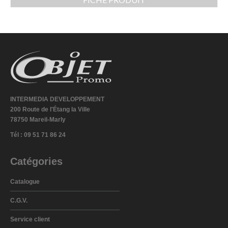
INTERMEDIA DEVELOPPEMENT
200 Route de l'Étang la Ville
78750 Mareil-Marly
Tél : 09 51 71 86 24
Catégories
Catalogue
C.G.V.
Service client