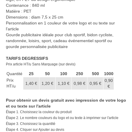
Casquette publicitaire
Contenance : 840 ml
Matière : PET
Carnet personnalisé Notes
Dimensions : diam 7,5 x 25 cm
Repositionnable
Personnalisation en 1 couleur de votre logo et ou texte sur
l'article
Chapeau publicitaire
Gourde publicitaire idéale pour club sportif, bidon cycliste,
randonnée, loisirs, sport, cadeau événementiel sportif ou
Clé USB personnalisée
gourde personnalisée publicitaire
Éventail personnalisé
TARIFS DEGRESSIFS
Prix article HT/u Sans Marquage (sur devis)
Gobelet réutilisable & Verre
Quantité
25
50
100
250
500
1000
Haut-parleur Bluetooth
Prix
0,90
1,40 €
1,20 €
1,10 €
0,98 €
0,95 €
HT/u
€
Lunettes de soleil
Pour obtenir un devis gratuit avec impression de votre logo
Porte-badge Tour de cou
et ou texte sur l'article
Étape 1. Choisissez la couleur du produit
Porte-clés personnalisé
Étape 2. Le nombre couleurs du logo et ou texte à imprimer sur l'article
Étape 3. Choisissez la quantité
Porte-monnaie Porte Carte Portefeuille
Étape 4. Cliquer sur Ajouter au devis