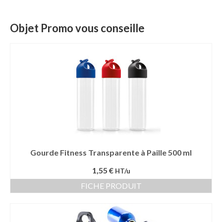
Bouteille isotherme
Objet Promo vous conseille
Mug isotherme
Textile
Chemise Publicitaire
Polo Publicitaire
Sweat-shirt
Tee-shirt publicitaire
Gourde Fitness Transparente à Paille 500 ml
Vêtement Haute Visibilité
1,55 €
HT/u
Contact
FICHE PRODUIT