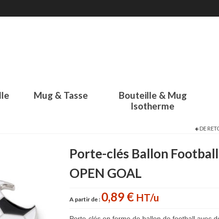
lle
Mug & Tasse
Bouteille & Mug
Isotherme
DE RET
Porte-clés Ballon Footbal
OPEN GOAL
0,89 €
HT/u
A partir de :
Porte-clés en forme de ballon de football avec d