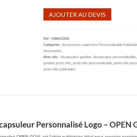
AJOUTER AU DEVIS
Réf :
OBMO2828
.
Catégories :
Accessoires supporters Personnalisable Publicitai
Nouveautés
.
Mots clés :
décapsuleur goodies
,
décapsuleur personnalisable
goodies porte-clés
,
porte-clés personnalisable
,
porte-clés pers
porte-clés publicitaire
.
Décapsuleur Personnalisé Logo – OPEN
nnalisé OPEN GOAL est l’objet publicitaire idéal pour associer passion d