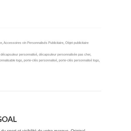
re
,
Accessoires vin Personnalisés Publicitaire
,
Objet publicitaire
,
décapsuleur personnalisé
,
décapsuleur personnalisée pas cher
,
onnalisable logo
,
porte-clés personnalisé
,
porte-clés personnalisé logo
,
 GOAL
u sport et visibilité de votre marque. Original,