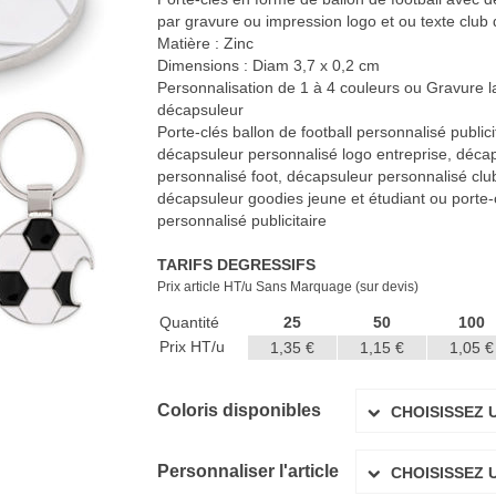
par gravure ou impression logo et ou texte club d
Matière : Zinc
Dimensions : Diam 3,7 x 0,2 cm
Personnalisation de 1 à 4 couleurs ou Gravure la
décapsuleur
Porte-clés ballon de football personnalisé public
décapsuleur personnalisé logo entreprise, décap
personnalisé foot, décapsuleur personnalisé club 
décapsuleur goodies jeune et étudiant ou porte-c
personnalisé publicitaire
TARIFS DEGRESSIFS
Prix article HT/u Sans Marquage (sur devis)
Quantité
25
50
100
Prix HT/u
1,35 €
1,15 €
1,05 €
Coloris disponibles
CHOISISSEZ 
Personnaliser l'article
CHOISISSEZ 