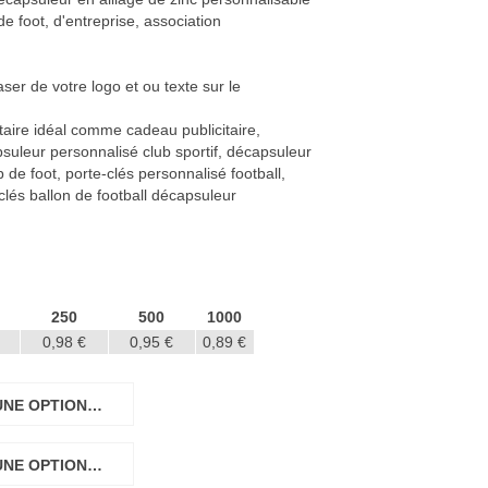
e foot, d'entreprise, association
ser de votre logo et ou texte sur le
itaire idéal comme cadeau publicitaire,
suleur personnalisé club sportif, décapsuleur
de foot, porte-clés personnalisé football,
lés ballon de football décapsuleur
250
500
1000
0,98 €
0,95 €
0,89 €
UNE OPTION…
UNE OPTION…