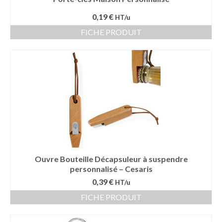
Bouteille isotherme
0,19 €
HT/u
FICHE PRODUIT
Mug isotherme
Textile
Chemise Publicitaire
Polo Publicitaire
Sweat-shirt
Tee-shirt publicitaire
Vêtement Haute Visibilité
Ouvre Bouteille Décapsuleur à suspendre
personnalisé – Cesaris
Contact
0,39 €
HT/u
FICHE PRODUIT