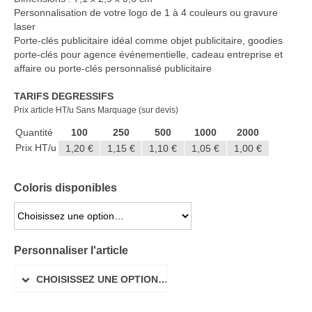
Casquette publicitaire
Personnalisation de votre logo de 1 à 4 couleurs ou gravure
laser
Carnet personnalisé Notes
Porte-clés publicitaire idéal comme objet publicitaire, goodies
Repositionnable
porte-clés pour agence événementielle, cadeau entreprise et
affaire ou porte-clés personnalisé publicitaire
Chapeau publicitaire
TARIFS DEGRESSIFS
Clé USB personnalisée
Prix article HT/u Sans Marquage (sur devis)
Éventail personnalisé
Quantité
100
250
500
1000
2000
Prix HT/u
1,20 €
1,15 €
1,10 €
1,05 €
1,00 €
Gobelet réutilisable & Verre
Coloris disponibles
Haut-parleur Bluetooth
Lunettes de soleil
CHOISISSEZ UNE OPTION…
Porte-badge Tour de cou
Personnaliser l'article
Porte-clés personnalisé
CHOISISSEZ UNE OPTION…
Porte-monnaie Porte Carte Portefeuille