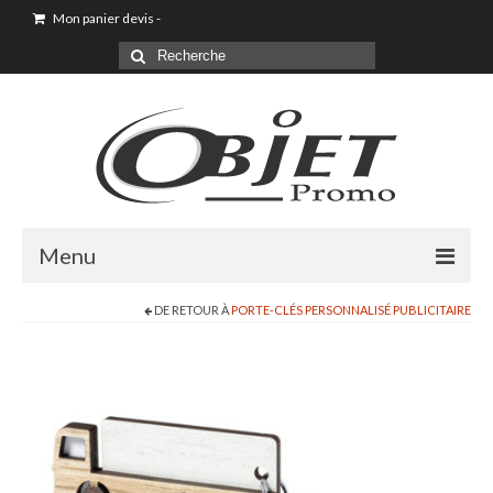
Mon panier devis
-
Menu
DE RETOUR À
PORTE-CLÉS PERSONNALISÉ PUBLICITAIRE
Goodies & Objet Publicitaire
T-shirt Personnalisé
Goodies été loisirs vacances
Maison & Cuisine