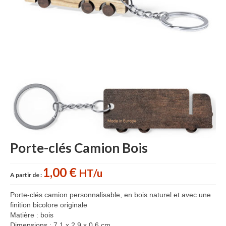
Accessoires cuisine personnalisés
Gant de cuisine personnalisé
Goodies Jardin
Planche à découper
Tablier personnalisé
Autour du vin
Accessoires Téléphone
Porte-clés Camion Bois
Accessoires supporters
Batterie Externe Power bank
1,00 €
HT/u
A partir de :
Bonnet & Gants
Porte-clés camion personnalisable, en bois naturel et avec une
finition bicolore originale
Cadeaux Mariage
Matière : bois
Dimensions : 7,1 x 2,9 x 0,6 cm