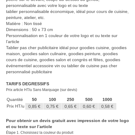
Casquette publicitaire
personnalisable avec votre logo et ou texte
tablier personnalisable économique, idéal pour cours de cuisine,
Carnet personnalisé Notes
peinture, atelier, etc.
Repositionnable
Matière : Non tissé
Dimensions : 50 x 73 cm
Chapeau publicitaire
Personnalisation en 1 couleur de votre logo et ou texte sur
l’article
Clé USB personnalisée
Tablier pas cher publicitaire idéal pour goodies cuisine, goodies
maison, goodies salon culinaire, goodies peinture, goodies
Éventail personnalisé
cours de cuisine, goodies salon et congrès et fêtes, goodies
événementiel accessoire vin ou tablier de cuisine pas cher
Gobelet réutilisable & Verre
personnalisé publicitaire
Haut-parleur Bluetooth
TARIFS DEGRESSIFS
Prix article HT/u Sans Marquage (sur devis)
Lunettes de soleil
Quantité
50
100
250
500
1000
Porte-badge Tour de cou
Prix HT/u
0,85 €
0,75 €
0,65 €
0,60 €
0,58 €
Porte-clés personnalisé
Pour obtenir un devis gratuit avec impression de votre logo
et ou texte sur l’article
Porte-monnaie Porte Carte Portefeuille
Étape 1. Choisissez la couleur du produit