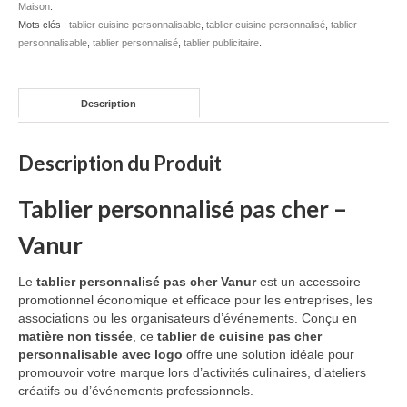
Maison
.
Mots clés :
tablier cuisine personnalisable
Bouteille isotherme
,
tablier cuisine personnalisé
,
tablier
personnalisable
,
tablier personnalisé
,
tablier publicitaire
.
Mug isotherme
Textile
Description
Chemise Publicitaire
Description du Produit
Polo Publicitaire
Tablier personnalisé pas cher –
Sweat-shirt
Vanur
Tee-shirt publicitaire
Le
tablier personnalisé pas cher Vanur
est un accessoire
Vêtement Haute Visibilité
promotionnel économique et efficace pour les entreprises, les
associations ou les organisateurs d’événements. Conçu en
Contact
matière non tissée
, ce
tablier de cuisine pas cher
personnalisable avec logo
offre une solution idéale pour
promouvoir votre marque lors d’activités culinaires, d’ateliers
créatifs ou d’événements professionnels.