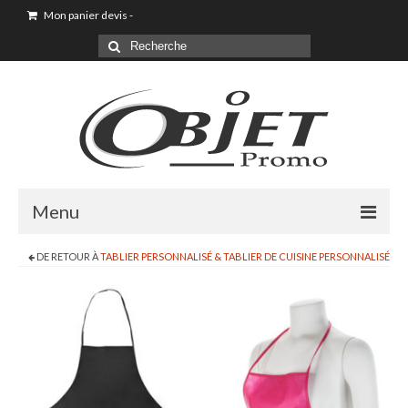
Mon panier devis
-
Menu
DE RETOUR À
TABLIER PERSONNALISÉ & TABLIER DE CUISINE PERSONNALISÉ
Goodies & Objet Publicitaire
T-shirt Personnalisé
Goodies été loisirs vacances
Maison & Cuisine