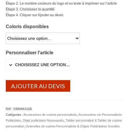
Étape 2. Le nombre couleurs du logo et ou texte à imprimer sur l’article
Serviette Personnalisée
Étape 3. Choisissez la quantité
Étape 4. Cliquer sur Ajouter au devis
Stylo Publicitaire
Coloris disponibles
Voiture Goodies
CHOISISSEZ UNE OPTION…
Gourde & Bouteille
Personnaliser l'article
Gourde Personnalisable
CHOISISSEZ UNE OPTION…
Bouteille Personnalisable
Mug & Tasse
AJOUTER AU DEVIS
Mug publicitaire
Mug de voyage publicitaire
Réf :
OBMAK4168
.
Tasse Expresso publicitaire
Catégories :
Accessoires de cuisine personnalisés
,
Accessoires vin Personnalisés
Publicitaire
,
Objet publicitaire Nouveautés
,
Tablier personnalisé & Tablier de cuisine
Bouteille & Mug Isotherme
personnalisé
,
Ustensiles de cuisine Personnalisés & Objets Publicitaires Goodies