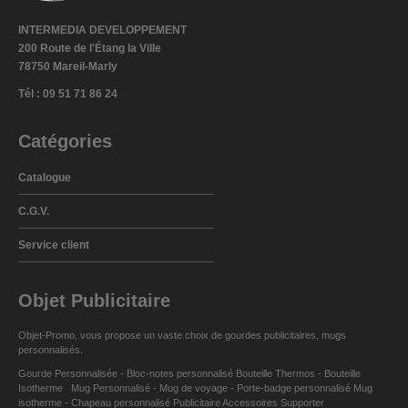
INTERMEDIA DEVELOPPEMENT
200 Route de l'Étang la Ville
78750 Mareil-Marly
Tél : 09 51 71 86 24
Catégories
Catalogue
C.G.V.
Service client
Objet Publicitaire
Objet-Promo, vous propose un vaste choix de
gourdes publicitaires
,
mugs
personnalisés
.
Gourde Personnalisée
-
Bloc-notes personnalisé
Bouteille Thermos
-
Bouteille
Isotherme
Mug Personnalisé
-
Mug de voyage
-
Porte-badge personnalisé
Mug
isotherme
-
Chapeau personnalisé Publicitaire
Accessoires Supporter