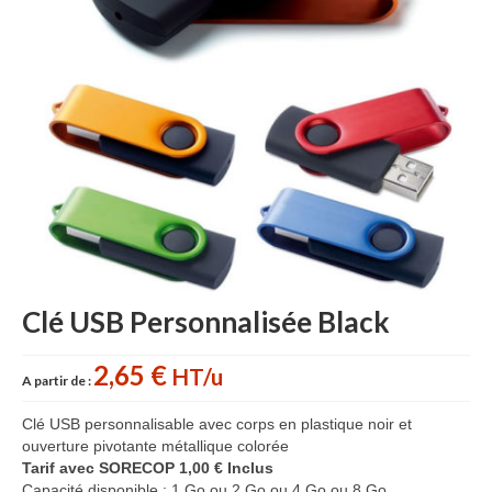
Accessoires cuisine personnalisés
Gant de cuisine personnalisé
Goodies Jardin
Planche à découper
Tablier personnalisé
Autour du vin
Accessoires Téléphone
Clé USB Personnalisée Black
Accessoires supporters
Batterie Externe Power bank
2,65 €
HT/u
A partir de :
Bonnet & Gants
Clé USB personnalisable avec corps en plastique noir et
ouverture pivotante métallique colorée
Cadeaux Mariage
Tarif avec SORECOP 1,00 € Inclus
Capacité disponible : 1 Go ou 2 Go ou 4 Go ou 8 Go