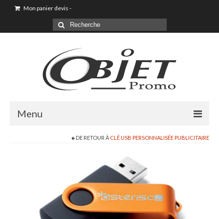
Mon panier devis
-
Menu
DE RETOUR À
CLÉ USB PERSONNALISÉE PUBLICITAIRE
Goodies & Objet Publicitaire
T-shirt Personnalisé
Goodies été loisirs vacances
Maison & Cuisine