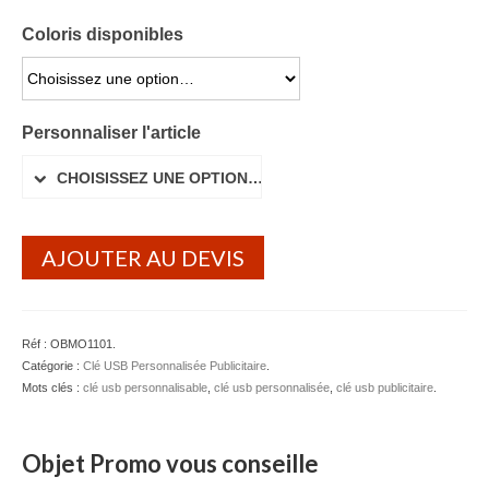
Lunettes de soleil
Coloris disponibles
Porte-badge Tour de cou
CHOISISSEZ UNE OPTION…
Porte-clés personnalisé
Personnaliser l'article
Porte-monnaie Porte Carte Portefeuille
CHOISISSEZ UNE OPTION…
Serviette Personnalisée
Stylo Publicitaire
AJOUTER AU DEVIS
Voiture Goodies
Gourde & Bouteille
Réf :
OBMO1101
.
Catégorie :
Clé USB Personnalisée Publicitaire
.
Gourde Personnalisable
Mots clés :
clé usb personnalisable
,
clé usb personnalisée
,
clé usb publicitaire
.
Bouteille Personnalisable
Objet Promo vous conseille
Mug & Tasse