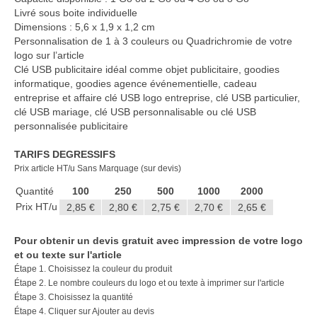
Casquette publicitaire
Livré sous boite individuelle
Dimensions : 5,6 x 1,9 x 1,2 cm
Carnet personnalisé Notes
Personnalisation de 1 à 3 couleurs ou Quadrichromie de votre
Repositionnable
logo sur l’article
Clé USB publicitaire idéal comme objet publicitaire, goodies
Notes repositionnables
informatique, goodies agence événementielle, cadeau
entreprise et affaire clé USB logo entreprise, clé USB particulier,
Bloc–notes Personnalisé
clé USB mariage, clé USB personnalisable ou clé USB
personnalisée publicitaire
Carnet A5 Personnalisé
TARIFS DEGRESSIFS
Carnet A6 personnalisé
Prix article HT/u Sans Marquage (sur devis)
Chapeau publicitaire
Quantité
100
250
500
1000
2000
Prix HT/u
2,85 €
2,80 €
2,75 €
2,70 €
2,65 €
Clé USB personnalisée
Pour obtenir un devis gratuit avec impression de votre logo
Éventail personnalisé
et ou texte sur l'article
Étape 1. Choisissez la couleur du produit
Gobelet réutilisable & Verre
Étape 2. Le nombre couleurs du logo et ou texte à imprimer sur l'article
Étape 3. Choisissez la quantité
Haut-parleur Bluetooth
Étape 4. Cliquer sur Ajouter au devis