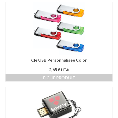
Mug publicitaire
Mug de voyage publicitaire
Tasse Expresso publicitaire
Bouteille & Mug Isotherme
Bouteille isotherme
Clé USB Personnalisée Color
Mug isotherme
2,65 €
HT/u
Textile
FICHE PRODUIT
Chemise Publicitaire
Polo Publicitaire
Sweat-shirt
Tee-shirt publicitaire