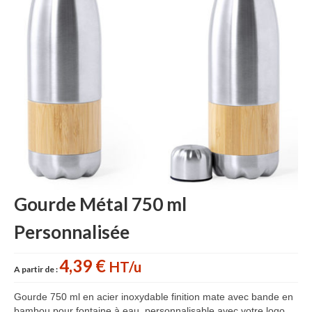
Accessoires cuisine personnalisés
Gant de cuisine personnalisé
Goodies Jardin
Planche à découper
Tablier personnalisé
Autour du vin
Accessoires Téléphone
Gourde Métal 750 ml
Accessoires supporters
Personnalisée
Batterie Externe Power bank
Bonnet & Gants
4,39 €
HT/u
A partir de :
Cadeaux Mariage
Gourde 750 ml en acier inoxydable finition mate avec bande en
bambou pour fontaine à eau, personnalisable avec votre logo