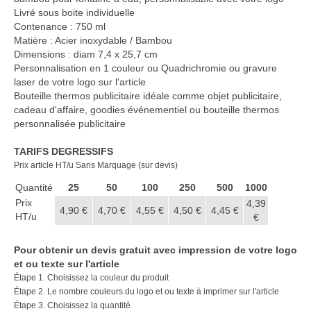
Casquette publicitaire
Livré sous boite individuelle
Contenance : 750 ml
Carnet personnalisé Notes
Matière : Acier inoxydable / Bambou
Repositionnable
Dimensions : diam 7,4 x 25,7 cm
Personnalisation en 1 couleur ou Quadrichromie ou gravure
Notes repositionnables
laser de votre logo sur l'article
Bouteille thermos publicitaire idéale comme objet publicitaire,
Bloc–notes Personnalisé
cadeau d'affaire, goodies événementiel ou bouteille thermos
personnalisée publicitaire
Carnet A5 Personnalisé
TARIFS DEGRESSIFS
Carnet A6 personnalisé
Prix article HT/u Sans Marquage (sur devis)
Chapeau publicitaire
Quantité
25
50
100
250
500
1000
Prix
4,39
4,90 €
4,70 €
4,55 €
4,50 €
4,45 €
Clé USB personnalisée
HT/u
€
Éventail personnalisé
Pour obtenir un devis gratuit avec impression de votre logo
et ou texte sur l'article
Gobelet réutilisable & Verre
Étape 1. Choisissez la couleur du produit
Étape 2. Le nombre couleurs du logo et ou texte à imprimer sur l'article
Haut-parleur Bluetooth
Étape 3. Choisissez la quantité