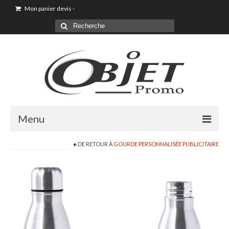
Mon panier devis
-
Menu
DE RETOUR À
GOURDE PERSONNALISÉE PUBLICITAIRE
Goodies & Objet Publicitaire
T-shirt Personnalisé
Goodies été loisirs vacances
Maison & Cuisine