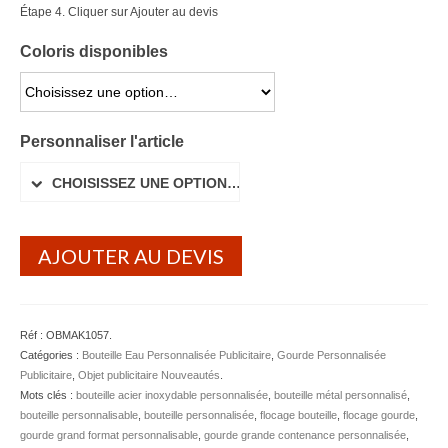
Étape 4. Cliquer sur Ajouter au devis
Lunettes de soleil
Coloris disponibles
Porte-badge Tour de cou
CHOISISSEZ UNE OPTION…
Porte-clés personnalisé
Personnaliser l'article
Porte-monnaie Porte Carte Portefeuille
CHOISISSEZ UNE OPTION…
Serviette Personnalisée
Stylo Publicitaire
AJOUTER AU DEVIS
Voiture Goodies
Gourde & Bouteille
Réf :
OBMAK1057
.
Gourde Personnalisable
Catégories :
Bouteille Eau Personnalisée Publicitaire
,
Gourde Personnalisée
Publicitaire
,
Objet publicitaire Nouveautés
.
Bouteille Personnalisable
Mots clés :
bouteille acier inoxydable personnalisée
,
bouteille métal personnalisé
,
bouteille personnalisable
,
bouteille personnalisée
,
flocage bouteille
,
flocage gourde
,
Mug & Tasse
gourde grand format personnalisable
,
gourde grande contenance personnalisée
,