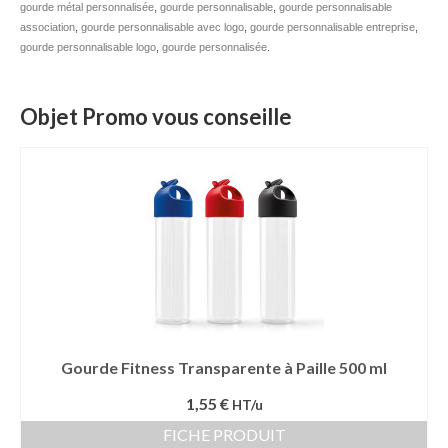
gourde métal personnalisée
,
gourde personnalisable
,
gourde personnalisable
association
,
gourde personnalisable avec logo
Mug publicitaire
,
gourde personnalisable entreprise
,
gourde personnalisable logo
,
gourde personnalisée
.
Mug de voyage publicitaire
Objet Promo vous conseille
Tasse Expresso publicitaire
Bouteille & Mug Isotherme
Bouteille isotherme
Mug isotherme
Textile
Chemise Publicitaire
Polo Publicitaire
Gourde Fitness Transparente à Paille 500 ml
Sweat-shirt
1,55 €
HT/u
FICHE PRODUIT
Tee-shirt publicitaire