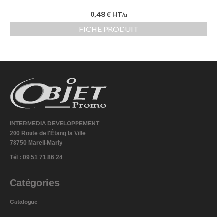
0,48 €
HT/u
FICHE PRODUIT
INTERMEDIA DEVELOPPEMENT
200 Route de l'Étang la Ville
78750 Mareil-Marly
Tél : 09 51 71 86 24
Catégories
Catalogue