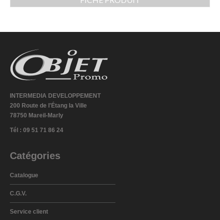
INTERMEDIA DEVELOPPEMENT
200 Route de l'Étang la Ville
78750 Mareil-Marly
Tél : 09 51 71 86 24
Catégories
Catalogue
C.G.V.
Service client