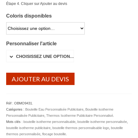
Étape 4. Cliquer sur Ajouter au devis
Lunettes de soleil
Coloris disponibles
Porte-badge Tour de cou
CHOISISSEZ UNE OPTION…
Porte-clés personnalisé
Personnaliser l'article
Porte-monnaie Porte Carte Portefeuille
CHOISISSEZ UNE OPTION…
Serviette Personnalisée
Stylo Publicitaire
AJOUTER AU DEVIS
Voiture Goodies
Gourde & Bouteille
Réf :
OBMO9431
.
Gourde Personnalisable
Catégories :
Bouteille Eau Personnalisée Publicitaire
,
Bouteille isotherme
Personnalisée Publicitaire
,
Thermos Isotherme Publicitaire Personnalisé
.
Bouteille Personnalisable
Mots clés :
bouteille isotherme personnalisable
,
bouteille isotherme personnalisée
,
bouteille isotherme publicitaire
,
bouteille thermos personnalisable logo
,
bouteille
Mug & Tasse
thermos personnalisée
,
flocage bouteille
.