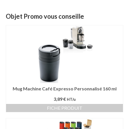
Mug publicitaire
Objet Promo vous conseille
Mug de voyage publicitaire
Tasse Expresso publicitaire
Bouteille & Mug Isotherme
Bouteille isotherme
Mug isotherme
Textile
Mug Machine Café Expresso Personnalisé 160 ml
Chemise Publicitaire
3,89 €
HT/u
Polo Publicitaire
FICHE PRODUIT
Sweat-shirt
Tee-shirt publicitaire