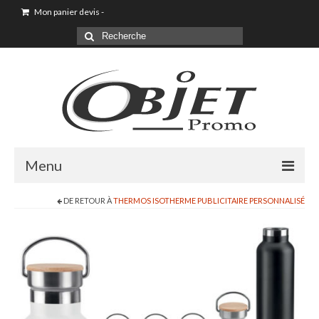
Mon panier devis
-
Menu
DE RETOUR À
THERMOS ISOTHERME PUBLICITAIRE PERSONNALISÉ
Goodies & Objet Publicitaire
T-shirt Personnalisé
Goodies été loisirs vacances
Maison & Cuisine