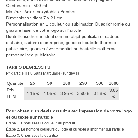
Casquette publicitaire
Contenance : 500 ml
Matière : Acier Inoxydable / Bambou
Carnet personnalisé Notes
Dimensions : diam 7 x 21 cm
Repositionnable
Personnalisation en 1 couleur ou sublimation Quadrichromie ou
gravure laser de votre logo sur l'article
Notes repositionnables
Bouteille isotherme idéal comme objet publicitaire, cadeau
d'affaire, cadeau d'entreprise, goodies bouteille thermos
Bloc–notes Personnalisé
publicitaire, goodies événementiel ou bouteille isotherme
personnalisée publicitaire
Carnet A5 Personnalisé
TARIFS DEGRESSIFS
Carnet A6 personnalisé
Prix article HT/u Sans Marquage (sur devis)
Chapeau publicitaire
Quantité
25
50
100
250
500
1000
Prix
3,85
4,15 €
4,05 €
3,95 €
3,90 €
3,88 €
Clé USB personnalisée
HT/u
€
Éventail personnalisé
Pour obtenir un devis gratuit avec impression de votre logo
et ou texte sur l'article
Gobelet réutilisable & Verre
Étape 1. Choisissez la couleur du produit
Étape 2. Le nombre couleurs du logo et ou texte à imprimer sur l'article
Haut-parleur Bluetooth
Étape 3. Choisissez la quantité