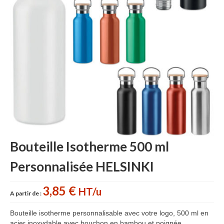
Accessoires cuisine personnalisés
Gant de cuisine personnalisé
Goodies Jardin
Planche à découper
Tablier personnalisé
Autour du vin
Accessoires Téléphone
Bouteille Isotherme 500 ml
Accessoires supporters
Personnalisée HELSINKI
Batterie Externe Power bank
Bonnet & Gants
3,85 €
HT/u
A partir de :
Cadeaux Mariage
Bouteille isotherme personnalisable avec votre logo, 500 ml en
acier inoxydable avec bouchon en bambou et poignée