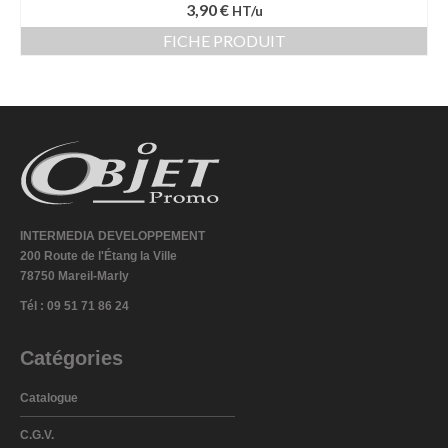
3,90 €
HT/u
FICHE PRODUIT
INTERMEDIA DEVELOPPEMENT
200 Route de l'Étang la Ville
78750 Mareil-Marly
Tél : 09 51 71 86 24
Catégories
Catalogue
C.G.V.