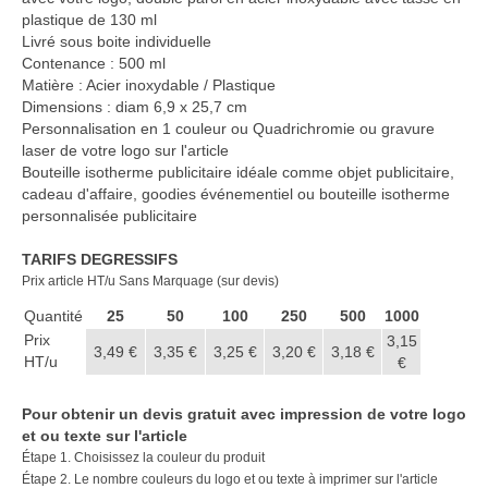
Casquette publicitaire
plastique de 130 ml
Livré sous boite individuelle
Carnet personnalisé Notes
Contenance : 500 ml
Repositionnable
Matière : Acier inoxydable / Plastique
Dimensions : diam 6,9 x 25,7 cm
Notes repositionnables
Personnalisation en 1 couleur ou Quadrichromie ou gravure
laser de votre logo sur l'article
Bloc–notes Personnalisé
Bouteille isotherme publicitaire idéale comme objet publicitaire,
cadeau d'affaire, goodies événementiel ou bouteille isotherme
Carnet A5 Personnalisé
personnalisée publicitaire
Carnet A6 personnalisé
TARIFS DEGRESSIFS
Prix article HT/u Sans Marquage (sur devis)
Chapeau publicitaire
Quantité
25
50
100
250
500
1000
Clé USB personnalisée
Prix
3,15
3,49 €
3,35 €
3,25 €
3,20 €
3,18 €
HT/u
€
Éventail personnalisé
Pour obtenir un devis gratuit avec impression de votre logo
Gobelet réutilisable & Verre
et ou texte sur l'article
Étape 1. Choisissez la couleur du produit
Haut-parleur Bluetooth
Étape 2. Le nombre couleurs du logo et ou texte à imprimer sur l'article