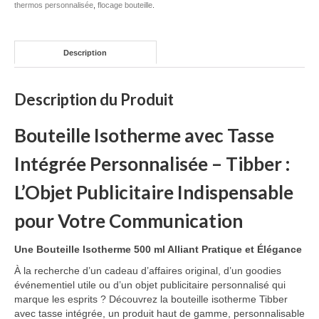
thermos personnalisée
,
flocage bouteille
.
Mug publicitaire
Mug de voyage publicitaire
Description
Tasse Expresso publicitaire
Description du Produit
Bouteille & Mug Isotherme
Bouteille Isotherme avec Tasse
Bouteille isotherme
Intégrée Personnalisée – Tibber :
Mug isotherme
L’Objet Publicitaire Indispensable
Textile
pour Votre Communication
Chemise Publicitaire
Une Bouteille Isotherme 500 ml Alliant Pratique et Élégance
Polo Publicitaire
À la recherche d’un cadeau d’affaires original, d’un goodies
Sweat-shirt
événementiel utile ou d’un objet publicitaire personnalisé qui
marque les esprits ? Découvrez la bouteille isotherme Tibber
Tee-shirt publicitaire
avec tasse intégrée, un produit haut de gamme, personnalisable