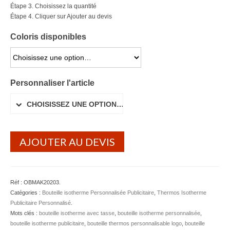
Étape 3. Choisissez la quantité
Lunettes de soleil
Étape 4. Cliquer sur Ajouter au devis
Porte-badge Tour de cou
Coloris disponibles
Porte-clés personnalisé
CHOISISSEZ UNE OPTION…
Porte-monnaie Porte Carte Portefeuille
Personnaliser l'article
Serviette Personnalisée
CHOISISSEZ UNE OPTION…
Stylo Publicitaire
AJOUTER AU DEVIS
Voiture Goodies
Gourde & Bouteille
Gourde Personnalisable
Réf :
OBMAK20203
.
Catégories :
Bouteille isotherme Personnalisée Publicitaire
,
Thermos Isotherme
Bouteille Personnalisable
Publicitaire Personnalisé
.
Mots clés :
bouteille isotherme avec tasse
,
bouteille isotherme personnalisée
,
Mug & Tasse
bouteille isotherme publicitaire
,
bouteille thermos personnalisable logo
,
bouteille