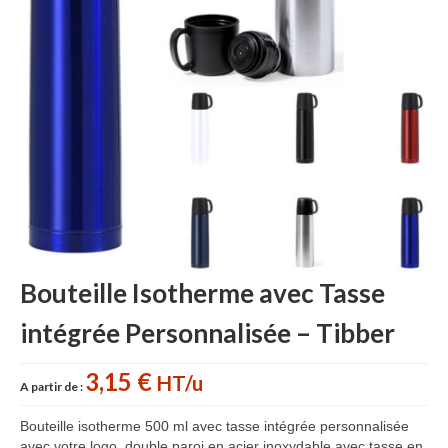
Accessoires cuisine personnalisés
Gant de cuisine personnalisé
Goodies Jardin
Planche à découper
Tablier personnalisé
Autour du vin
Accessoires Téléphone
Bouteille Isotherme avec Tasse
Accessoires supporters
intégrée Personnalisée – Tibber
Batterie Externe Power bank
Bonnet & Gants
3,15 €
HT/u
A partir de :
Cadeaux Mariage
Bouteille isotherme 500 ml avec tasse intégrée personnalisée
avec votre logo, double paroi en acier inoxydable avec tasse en