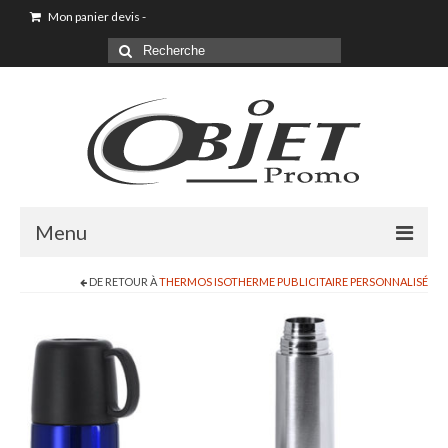
Mon panier devis
-
Menu
DE RETOUR À
THERMOS ISOTHERME PUBLICITAIRE PERSONNALISÉ
Goodies & Objet Publicitaire
T-shirt Personnalisé
Goodies été loisirs vacances
Maison & Cuisine