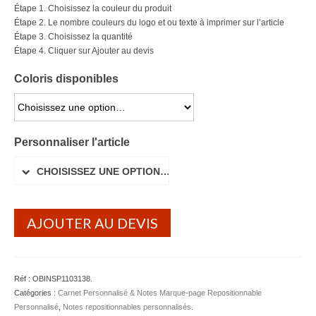
Étape 1. Choisissez la couleur du produit
Lunettes de soleil
Étape 2. Le nombre couleurs du logo et ou texte à imprimer sur l’article
Étape 3. Choisissez la quantité
Porte-badge Tour de cou
Étape 4. Cliquer sur Ajouter au devis
Porte-clés personnalisé
Coloris disponibles
Porte-monnaie Porte Carte Portefeuille
CHOISISSEZ UNE OPTION…
Serviette Personnalisée
Personnaliser l'article
Stylo Publicitaire
CHOISISSEZ UNE OPTION…
Voiture Goodies
AJOUTER AU DEVIS
Gourde & Bouteille
Gourde Personnalisable
Bouteille Personnalisable
Réf :
OBINSP1103138
.
Catégories :
Carnet Personnalisé & Notes Marque-page Repositionnable
Mug & Tasse
Personnalisé
,
Notes repositionnables personnalisés
.