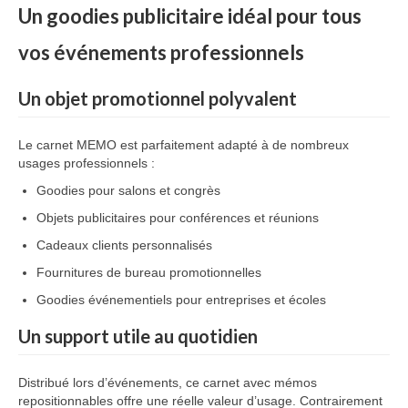
Un
goodies
publicitaire
idéal
pour
tous
vos
événements
professionnels
Un
objet
promotionnel
polyvalent
Le
carnet
MEMO
est
parfaitement
adapté
à
de
nombreux
usages
professionnels :
Goodies
pour
salons
et
congrès
Objets
publicitaires
pour
conférences
et
réunions
Cadeaux
clients
personnalisés
Fournitures
de
bureau
promotionnelles
Goodies
événementiels
pour
entreprises
et
écoles
Un
support
utile
au
quotidien
Distribué
lors
d’événements,
ce
carnet
avec
mémos
repositionnables
offre
une
réelle
valeur
d’usage.
Contrairement