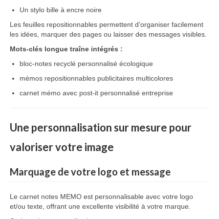
Un
stylo
bille
à
encre
noire
Les
feuilles
repositionnables
permettent
d’organiser
facilement
les
idées,
marquer
des
pages
ou
laisser
des
messages
visibles.
Mots-
clés
longue
traîne
intégrés :
bloc-
notes
recyclé
personnalisé
écologique
mémos
repositionnables
publicitaires
multicolores
carnet
mémo
avec
post-
it
personnalisé
entreprise
Une
personnalisation
sur
mesure
pour
valoriser
votre
image
Marquage
de
votre
logo
et
message
Le
carnet
notes
MEMO
est
personnalisable
avec
votre
logo
et/
ou
texte,
offrant
une
excellente
visibilité
à
votre
marque.