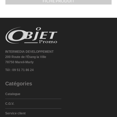
FICHE PRODUIT
INTERMEDIA DEVELOPPEMENT
200 Route de l'Étang la Ville
78750 Mareil-Marly
Tél : 09 51 71 86 24
Catégories
Catalogue
C.G.V.
Service client