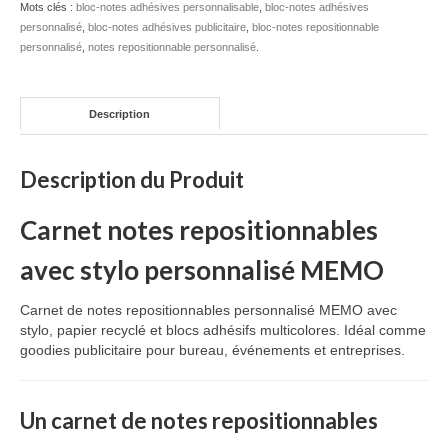
Mots clés :
bloc-notes adhésives personnalisable
,
bloc-notes adhésives
personnalisé
,
Mug publicitaire
bloc-notes adhésives publicitaire
,
bloc-notes repositionnable
personnalisé
,
notes repositionnable personnalisé
.
Mug de voyage publicitaire
Tasse Expresso publicitaire
Description
Bouteille & Mug Isotherme
Description du Produit
Bouteille isotherme
Carnet
notes
repositionnables
Mug isotherme
avec
stylo
personnalisé
MEMO
Textile
Carnet
de
notes
repositionnables
personnalisé
MEMO
avec
Chemise Publicitaire
stylo,
papier
recyclé
et
blocs
adhésifs
multicolores.
Idéal
comme
goodies
publicitaire
pour
bureau,
événements
et
entreprises.
Polo Publicitaire
Sweat-shirt
Un
carnet
de
notes
repositionnables
Tee-shirt publicitaire