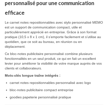
personnalisé
pour
une
communication
Vêtement Haute Visibilité
efficace
Contact
Le
carnet
notes
repositionnables
avec
stylo
personnalisé
MEMO
est
un
support
de
communication
compact,
utile
et
particulièrement
apprécié
en
entreprise.
Grâce
à
son
format
pratique (
10,5
x
8
x
1
cm),
il
s’emporte
facilement
et
s’utilise
au
quotidien,
que
ce
soit
au
bureau,
en
réunion
ou
en
déplacement.
Ce
bloc-
notes
publicitaire
personnalisé
combine
plusieurs
fonctionnalités
en
un
seul
produit,
ce
qui
en
fait
un
excellent
levier
pour
améliorer
la
visibilité
de
votre
marque
auprès
de
vos
clients
et
collaborateurs.
Mots-
clés
longue
traîne
intégrés :
carnet
notes
repositionnables
personnalisé
avec
logo
bloc-
notes
publicitaire
compact
entreprise
goodies
papeterie
personnalisé
pratique