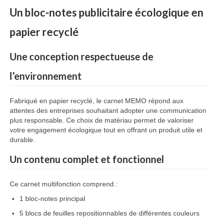
Un
bloc-
notes
publicitaire
écologique
en
papier
recyclé
Une
conception
respectueuse
de
l’environnement
Fabriqué
en
papier
recyclé,
le
carnet
MEMO
répond
aux
attentes
des
entreprises
souhaitant
adopter
une
communication
plus
responsable.
Ce
choix
de
matériau
permet
de
valoriser
votre
engagement
écologique
tout
en
offrant
un
produit
utile
et
durable.
Un
contenu
complet
et
fonctionnel
Ce
carnet
multifonction
comprend :
1
bloc-
notes
principal
5
blocs
de
feuilles
repositionnables
de
différentes
couleurs