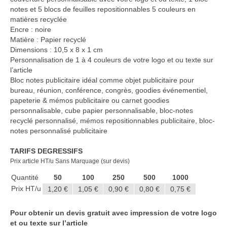
Casquette publicitaire
notes et 5 blocs de feuilles repositionnables 5 couleurs en
matières recyclée
Carnet personnalisé Notes
Encre : noire
Repositionnable
Matière : Papier recyclé
Dimensions : 10,5 x 8 x 1 cm
Notes repositionnables
Personnalisation de 1 à 4 couleurs de votre logo et ou texte sur
l’article
Bloc–notes Personnalisé
Bloc notes publicitaire idéal comme objet publicitaire pour
bureau, réunion, conférence, congrès, goodies événementiel,
Carnet A5 Personnalisé
papeterie & mémos publicitaire ou carnet goodies
personnalisable, cube papier personnalisable, bloc-notes
Carnet A6 personnalisé
recyclé personnalisé, mémos repositionnables publicitaire, bloc-
notes personnalisé publicitaire
Chapeau publicitaire
TARIFS DEGRESSIFS
Clé USB personnalisée
Prix article HT/u Sans Marquage (sur devis)
Quantité
50
100
250
500
1000
Éventail personnalisé
Prix HT/u
1,20 €
1,05 €
0,90 €
0,80 €
0,75 €
Gobelet réutilisable & Verre
Pour obtenir un devis gratuit avec impression de votre logo
Haut-parleur Bluetooth
et ou texte sur l’article