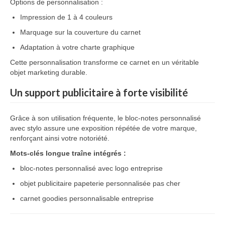
Options
de
personnalisation :
Impression
de
1
à
4
couleurs
Marquage
sur
la
couverture
du
carnet
Adaptation
à
votre
charte
graphique
Cette
personnalisation
transforme
ce
carnet
en
un
véritable
objet
marketing
durable.
Un
support
publicitaire
à
forte
visibilité
Grâce
à
son
utilisation
fréquente,
le
bloc-
notes
personnalisé
avec
stylo
assure
une
exposition
répétée
de
votre
marque,
renforçant
ainsi
votre
notoriété.
Mots-
clés
longue
traîne
intégrés :
bloc-
notes
personnalisé
avec
logo
entreprise
objet
publicitaire
papeterie
personnalisée
pas
cher
carnet
goodies
personnalisable
entreprise