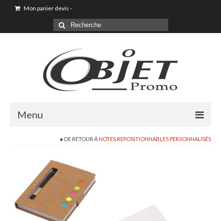
Mon panier devis
-
Menu
DE RETOUR À
NOTES REPOSITIONNABLES PERSONNALISÉS
Goodies & Objet Publicitaire
T-shirt Personnalisé
Goodies été loisirs vacances
Maison & Cuisine