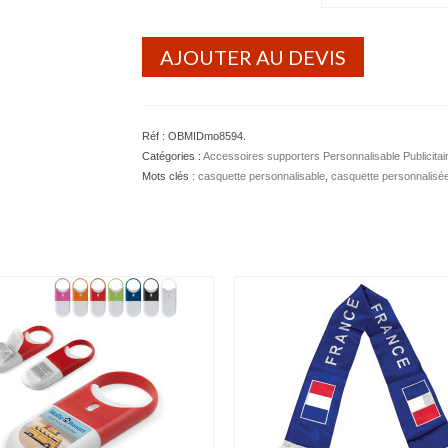
AJOUTER AU DEVIS
Réf :
OBMIDmo8594
.
Catégories :
Accessoires supporters Personnalisable Publicitai
Mots clés :
casquette personnalisable
,
casquette personnalisé