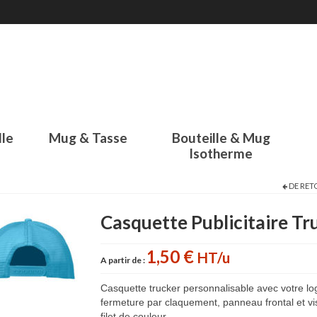
lle
Mug & Tasse
Bouteille & Mug
Isotherme
DE RET
Casquette Publicitaire Tr
1,50 €
HT/u
A partir de :
Casquette trucker personnalisable avec votre lo
fermeture par claquement, panneau frontal et vi
filet de couleur