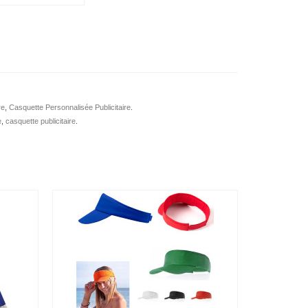
re
,
Casquette Personnalisée Publicitaire
.
e
,
casquette publicitaire
.