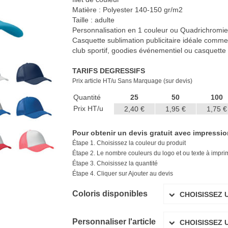
Matière : Polyester 140-150 gr/m2
Taille : adulte
Personnalisation en 1 couleur ou Quadrichromie de
Casquette sublimation publicitaire idéale comme 
club sportif, goodies événementiel ou casquette
TARIFS DEGRESSIFS
Prix article HT/u Sans Marquage (sur devis)
Quantité
25
50
100
Prix HT/u
2,40 €
1,95 €
1,75 €
Pour obtenir un devis gratuit avec impression 
Étape 1. Choisissez la couleur du produit
Étape 2. Le nombre couleurs du logo et ou texte à imprime
Étape 3. Choisissez la quantité
Étape 4. Cliquer sur Ajouter au devis
Coloris disponibles
CHOISISSEZ 
Personnaliser l'article
CHOISISSEZ 