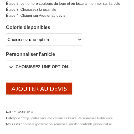
Étape 2. Le nombre couleurs du logo et ou texte à imprimer sur l'article
Lunettes de soleil
Étape 3. Choisissez la quantité
Étape 4. Cliquer sur Ajouter au devis
Porte-badge Tour de cou
Coloris disponibles
Porte-clés personnalisé
CHOISISSEZ UNE OPTION…
Porte-monnaie Porte Carte Portefeuille
Personnaliser l'article
Serviette Personnalisée
CHOISISSEZ UNE OPTION…
Stylo Publicitaire
Voiture Goodies
AJOUTER AU DEVIS
Gourde & Bouteille
Gourde Personnalisable
Réf :
OBMAK5619
.
Bouteille Personnalisable
Catégorie :
Objet publicitaire été vacances loisirs Personnalisé Publicitaire
.
Mots clés :
coussin gonflable personnalisé
,
oreiller gonflable personnalisé
.
Mug & Tasse