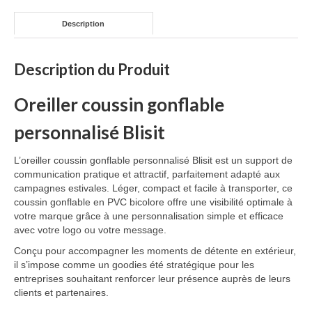
Mug publicitaire
Description
Mug de voyage publicitaire
Description du Produit
Tasse Expresso publicitaire
Oreiller coussin gonflable
Bouteille & Mug Isotherme
personnalisé Blisit
Bouteille isotherme
L’oreiller coussin gonflable personnalisé Blisit est un support de
Mug isotherme
communication pratique et attractif, parfaitement adapté aux
campagnes estivales. Léger, compact et facile à transporter, ce
Textile
coussin gonflable en PVC bicolore offre une visibilité optimale à
votre marque grâce à une personnalisation simple et efficace
Chemise Publicitaire
avec votre logo ou votre message.
Polo Publicitaire
Conçu pour accompagner les moments de détente en extérieur,
il s’impose comme un goodies été stratégique pour les
Sweat-shirt
entreprises souhaitant renforcer leur présence auprès de leurs
clients et partenaires.
Tee-shirt publicitaire