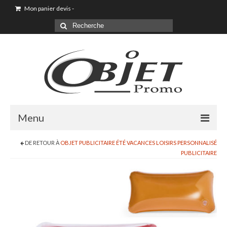
Mon panier devis
-
Menu
DE RETOUR À
OBJET PUBLICITAIRE ÉTÉ VACANCES LOISIRS PERSONNALISÉ
Goodies & Objet Publicitaire
PUBLICITAIRE
T-shirt Personnalisé
Goodies été loisirs vacances
Maison & Cuisine