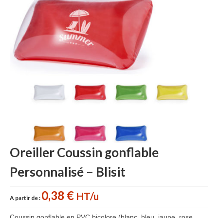
Accessoires cuisine personnalisés
Gant de cuisine personnalisé
Goodies Jardin
Planche à découper
Tablier personnalisé
Autour du vin
Accessoires Téléphone
Accessoires supporters
Oreiller Coussin gonflable
Batterie Externe Power bank
Personnalisé – Blisit
Bonnet & Gants
0,38 €
HT/u
A partir de :
Cadeaux Mariage
Coussin gonflable en PVC bicolore (blanc, bleu, jaune, rose,