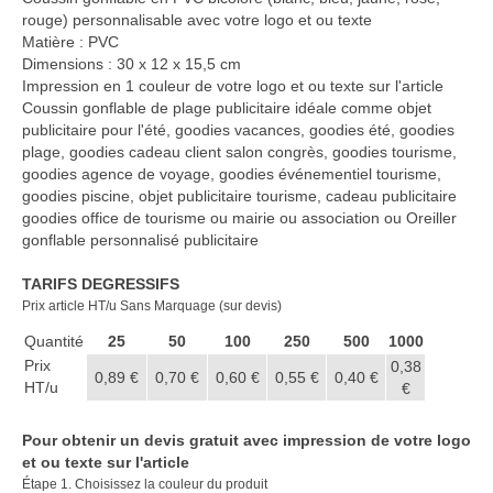
Casquette publicitaire
rouge) personnalisable avec votre logo et ou texte
Matière : PVC
Carnet personnalisé Notes
Dimensions : 30 x 12 x 15,5 cm
Repositionnable
Impression en 1 couleur de votre logo et ou texte sur l'article
Coussin gonflable de plage publicitaire idéale comme objet
Notes repositionnables
publicitaire pour l'été, goodies vacances, goodies été, goodies
plage, goodies cadeau client salon congrès, goodies tourisme,
Bloc–notes Personnalisé
goodies agence de voyage, goodies événementiel tourisme,
goodies piscine, objet publicitaire tourisme, cadeau publicitaire
Carnet A5 Personnalisé
goodies office de tourisme ou mairie ou association ou Oreiller
gonflable personnalisé publicitaire
Carnet A6 personnalisé
TARIFS DEGRESSIFS
Chapeau publicitaire
Prix article HT/u Sans Marquage (sur devis)
Quantité
Clé USB personnalisée
25
50
100
250
500
1000
Prix
0,38
0,89 €
0,70 €
0,60 €
0,55 €
0,40 €
Éventail personnalisé
HT/u
€
Gobelet réutilisable & Verre
Pour obtenir un devis gratuit avec impression de votre logo
et ou texte sur l'article
Haut-parleur Bluetooth
Étape 1. Choisissez la couleur du produit