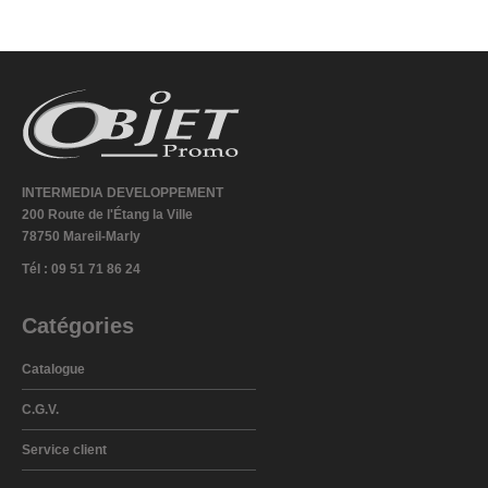
INTERMEDIA DEVELOPPEMENT
200 Route de l'Étang la Ville
78750 Mareil-Marly
Tél : 09 51 71 86 24
Catégories
Catalogue
C.G.V.
Service client