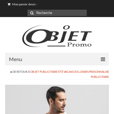
Mon panier devis
-
Menu
DE RETOUR À
OBJET PUBLICITAIRE ÉTÉ VACANCES LOISIRS PERSONNALISÉ
Goodies & Objet Publicitaire
PUBLICITAIRE
T-shirt Personnalisé
Goodies été loisirs vacances
Maison & Cuisine