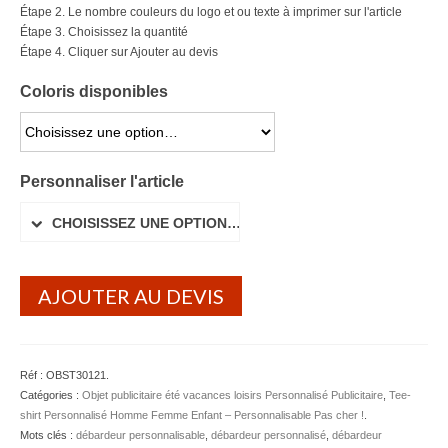
Étape 2. Le nombre couleurs du logo et ou texte à imprimer sur l'article
Lunettes de soleil
Étape 3. Choisissez la quantité
Étape 4. Cliquer sur Ajouter au devis
Porte-badge Tour de cou
Coloris disponibles
Porte-clés personnalisé
CHOISISSEZ UNE OPTION…
Porte-monnaie Porte Carte Portefeuille
Personnaliser l'article
Serviette Personnalisée
CHOISISSEZ UNE OPTION…
Stylo Publicitaire
Voiture Goodies
AJOUTER AU DEVIS
Gourde & Bouteille
Gourde Personnalisable
Réf :
OBST30121
.
Bouteille Personnalisable
Catégories :
Objet publicitaire été vacances loisirs Personnalisé Publicitaire
,
Tee-
shirt Personnalisé Homme Femme Enfant – Personnalisable Pas cher !
.
Mug & Tasse
Mots clés :
débardeur personnalisable
,
débardeur personnalisé
,
débardeur