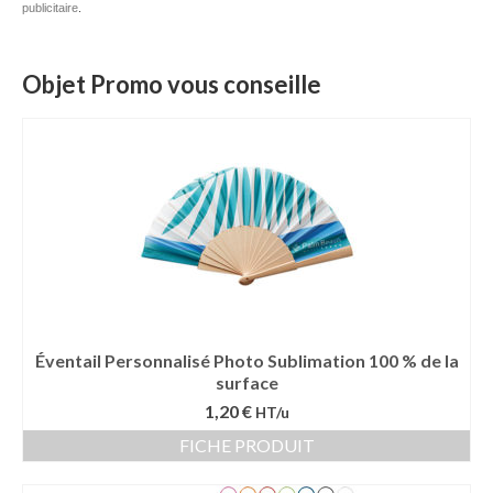
publicitaire
.
Mug publicitaire
Mug de voyage publicitaire
Objet Promo vous conseille
Tasse Expresso publicitaire
Bouteille & Mug Isotherme
Bouteille isotherme
Mug isotherme
Textile
Chemise Publicitaire
Éventail Personnalisé Photo Sublimation 100 % de la
surface
Polo Publicitaire
1,20 €
HT/u
Sweat-shirt
FICHE PRODUIT
Tee-shirt publicitaire