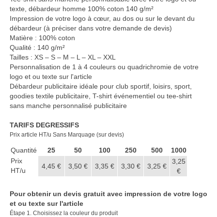
Casquette publicitaire
texte, débardeur homme 100% coton 140 g/m²
Impression de votre logo à cœur, au dos ou sur le devant du
Carnet personnalisé Notes
débardeur (à préciser dans votre demande de devis)
Repositionnable
Matière : 100% coton
Qualité : 140 g/m²
Notes repositionnables
Tailles : XS – S – M – L – XL – XXL
Personnalisation de 1 à 4 couleurs ou quadrichromie de votre
Bloc–notes Personnalisé
logo et ou texte sur l'article
Débardeur publicitaire idéale pour club sportif, loisirs, sport,
Carnet A5 Personnalisé
goodies textile publicitaire, T-shirt événementiel ou tee-shirt
sans manche personnalisé publicitaire
Carnet A6 personnalisé
TARIFS DEGRESSIFS
Chapeau publicitaire
Prix article HT/u Sans Marquage (sur devis)
Quantité
Clé USB personnalisée
25
50
100
250
500
1000
Prix
3,25
4,45 €
3,50 €
3,35 €
3,30 €
3,25 €
Éventail personnalisé
HT/u
€
Gobelet réutilisable & Verre
Pour obtenir un devis gratuit avec impression de votre logo
et ou texte sur l'article
Haut-parleur Bluetooth
Étape 1. Choisissez la couleur du produit