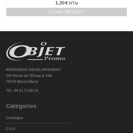
1,20 €
HT/u
FICHE PRODUIT
INTERMEDIA DEVELOPPEMENT
200 Route de l'Étang la Ville
78750 Mareil-Marly
Tél : 09 51 71 86 24
Catégories
Catalogue
C.G.V.