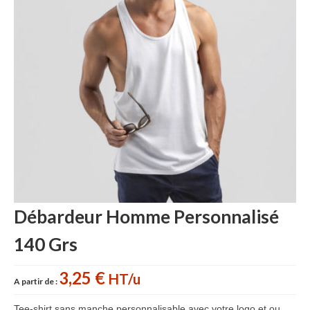
Accessoires cuisine personnalisés
Gant de cuisine personnalisé
Goodies Jardin
Planche à découper
Tablier personnalisé
Autour du vin
Accessoires Téléphone
Accessoires supporters
Débardeur Homme Personnalisé
Batterie Externe Power bank
140 Grs
Bonnet & Gants
3,25 €
HT/u
A partir de :
Cadeaux Mariage
Tee-shirt sans manche personnalisable avec votre logo et ou