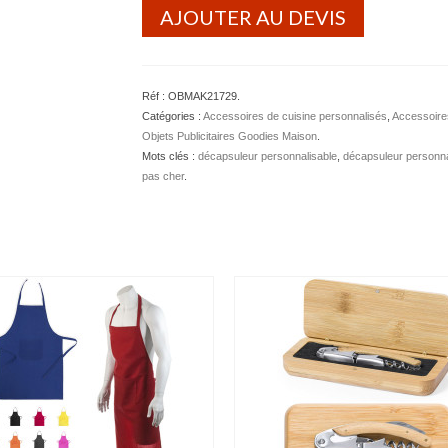
AJOUTER AU DEVIS
Réf :
OBMAK21729
.
Catégories :
Accessoires de cuisine personnalisés
,
Accessoires
Objets Publicitaires Goodies Maison
.
Mots clés :
décapsuleur personnalisable
,
décapsuleur personna
pas cher
.