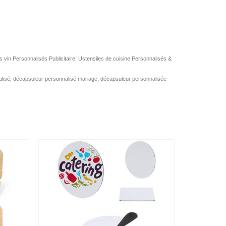
 vin Personnalisés Publicitaire
,
Ustensiles de cuisine Personnalisés &
lisé
,
décapsuleur personnalisé mariage
,
décapsuleur personnalisée