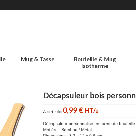
lle
Mug & Tasse
Bouteille & Mug
Isotherme
Décapsuleur bois personn
0,99 €
HT/u
A partir de :
Décapsuleur personnalisé en forme de bouteille
Matière : Bambou / Métal
Dimensions : 3,3 x 12 x 0,6 cm