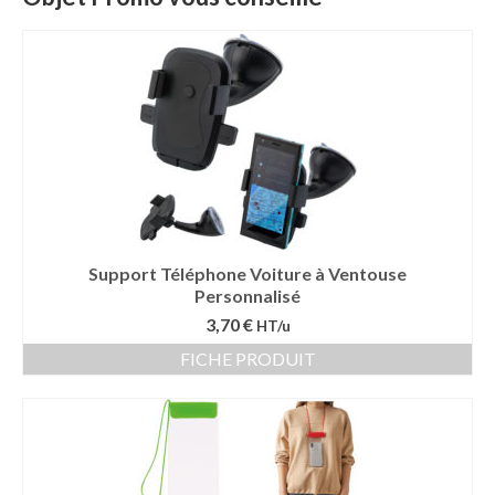
Mug publicitaire
Mug de voyage publicitaire
Tasse Expresso publicitaire
Bouteille & Mug Isotherme
Bouteille isotherme
Mug isotherme
Support Téléphone Voiture à Ventouse
Personnalisé
Textile
3,70 €
HT/u
Chemise Publicitaire
FICHE PRODUIT
Polo Publicitaire
Sweat-shirt
Tee-shirt publicitaire