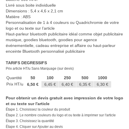
Casquette publicitaire
Livré sous boite individuelle
Dimensions : 5,4 x 4,6 x 2,1 cm
Carnet personnalisé Notes
Matière : ABS
Repositionnable
Personnalisation de 1 à 4 couleurs ou Quadrichromie de votre
logo et ou texte sur l’article
Notes repositionnables
Haut-parleur bluetooth publicitaire idéal comme objet publicitaire
musique, goodies bluetooth, goodies pour agence
Bloc–notes Personnalisé
événementielle, cadeau entreprise et affaire ou haut-parleur
enceinte Bluetooth personnalisé publicitaire
Carnet A5 Personnalisé
TARIFS DEGRESSIFS
Carnet A6 personnalisé
Prix article HT/u Sans Marquage (sur devis)
Chapeau publicitaire
Quantité
50
100
250
500
1000
Prix HT/u
6,50 €
6,45 €
6,40 €
6,35 €
6,30 €
Clé USB personnalisée
Pour obtenir un devis gratuit avec impression de votre logo
Éventail personnalisé
et ou texte sur l'article
Étape 1. Choisissez la couleur du produit
Gobelet réutilisable & Verre
Étape 2. Le nombre couleurs du logo et ou texte à imprimer sur l'article
Étape 3. Choisissez la quantité
Haut-parleur Bluetooth
Étape 4. Cliquer sur Ajouter au devis