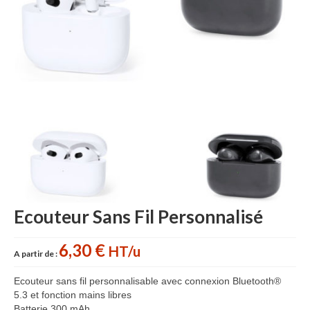
Accessoires cuisine personnalisés
Gant de cuisine personnalisé
Goodies Jardin
Planche à découper
Tablier personnalisé
Autour du vin
Accessoires Téléphone
Accessoires supporters
Ecouteur Sans Fil Personnalisé
Batterie Externe Power bank
6,30 €
HT/u
A partir de :
Bonnet & Gants
Ecouteur sans fil personnalisable avec connexion Bluetooth®
Cadeaux Mariage
5.3 et fonction mains libres
Batterie 300 mAh