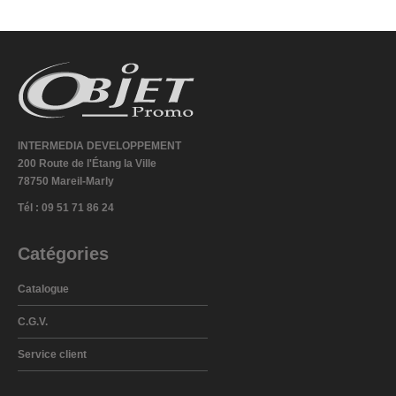
INTERMEDIA DEVELOPPEMENT
200 Route de l'Étang la Ville
78750 Mareil-Marly
Tél : 09 51 71 86 24
Catégories
Catalogue
C.G.V.
Service client