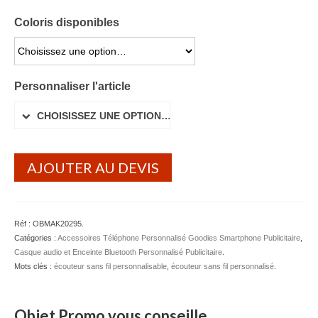
Lunettes de soleil
Coloris disponibles
Porte-badge Tour de cou
CHOISISSEZ UNE OPTION…
Porte-clés personnalisé
Personnaliser l'article
Porte-monnaie Porte Carte Portefeuille
CHOISISSEZ UNE OPTION…
Serviette Personnalisée
Stylo Publicitaire
AJOUTER AU DEVIS
Voiture Goodies
Gourde & Bouteille
Réf :
OBMAK20295
.
Catégories :
Accessoires Téléphone Personnalisé Goodies Smartphone Publicitaire
,
Gourde Personnalisable
Casque audio et Enceinte Bluetooth Personnalisé Publicitaire
.
Mots clés :
écouteur sans fil personnalisable
,
écouteur sans fil personnalisé
.
Bouteille Personnalisable
Mug & Tasse
Objet Promo vous conseille