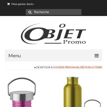
Mon panier devis
-
Menu
DE RETOUR À
GOURDE PERSONNALISÉE PUBLICITAIRE
Goodies & Objet Publicitaire
T-shirt Personnalisé
Goodies été loisirs vacances
Maison & Cuisine