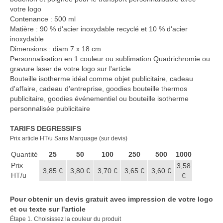
Casquette publicitaire
votre logo
Contenance : 500 ml
Carnet personnalisé Notes
Matière : 90 % d'acier inoxydable recyclé et 10 % d'acier
Repositionnable
inoxydable
Dimensions : diam 7 x 18 cm
Notes repositionnables
Personnalisation en 1 couleur ou sublimation Quadrichromie ou
gravure laser de votre logo sur l'article
Bloc–notes Personnalisé
Bouteille isotherme idéal comme objet publicitaire, cadeau
d'affaire, cadeau d'entreprise, goodies bouteille thermos
Carnet A5 Personnalisé
publicitaire, goodies événementiel ou bouteille isotherme
personnalisée publicitaire
Carnet A6 personnalisé
TARIFS DEGRESSIFS
Chapeau publicitaire
Prix article HT/u Sans Marquage (sur devis)
Quantité
Clé USB personnalisée
25
50
100
250
500
1000
Prix
3,58
3,85 €
3,80 €
3,70 €
3,65 €
3,60 €
Éventail personnalisé
HT/u
€
Gobelet réutilisable & Verre
Pour obtenir un devis gratuit avec impression de votre logo
et ou texte sur l'article
Haut-parleur Bluetooth
Étape 1. Choisissez la couleur du produit