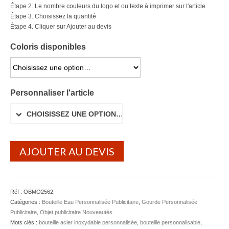
Étape 2. Le nombre couleurs du logo et ou texte à imprimer sur l'article
Lunettes de soleil
Étape 3. Choisissez la quantité
Étape 4. Cliquer sur Ajouter au devis
Porte-badge Tour de cou
Coloris disponibles
Porte-clés personnalisé
CHOISISSEZ UNE OPTION…
Porte-monnaie Porte Carte Portefeuille
Personnaliser l'article
Serviette Personnalisée
CHOISISSEZ UNE OPTION…
Stylo Publicitaire
Voiture Goodies
AJOUTER AU DEVIS
Gourde & Bouteille
Gourde Personnalisable
Réf :
OBMO2562
.
Bouteille Personnalisable
Catégories :
Bouteille Eau Personnalisée Publicitaire
,
Gourde Personnalisée
Publicitaire
,
Objet publicitaire Nouveautés
.
Mug & Tasse
Mots clés :
bouteille acier inoxydable personnalisée
,
bouteille personnalisable
,