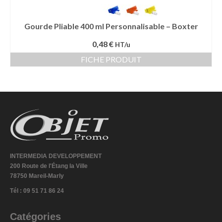
Gourde Pliable 400 ml Personnalisable – Boxter
0,48 €
HT/u
FICHE PRODUIT
INTERMEDIA DEVELOPPEMENT
200 Route de l'Étang la Ville
78750 Mareil-Marly
Tél : 09 51 71 86 24
Catégories