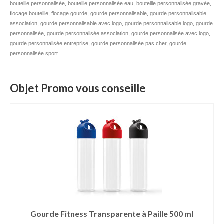
bouteille personnalisée
,
bouteille personnalisée eau
,
bouteille personnalisée gravée
,
flocage bouteille
Mug publicitaire
,
flocage gourde
,
gourde personnalisable
,
gourde personnalisable
association
,
gourde personnalisable avec logo
,
gourde personnalisable logo
,
gourde
personnalisée
,
gourde personnalisée association
,
gourde personnalisée avec logo
,
Mug de voyage publicitaire
gourde personnalisée entreprise
,
gourde personnalisée pas cher
,
gourde
personnalisée sport
.
Tasse Expresso publicitaire
Bouteille & Mug Isotherme
Objet Promo vous conseille
Bouteille isotherme
Mug isotherme
Textile
Chemise Publicitaire
Polo Publicitaire
Sweat-shirt
Gourde Fitness Transparente à Paille 500 ml
Tee-shirt publicitaire