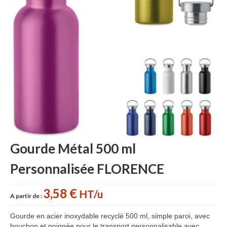
Accessoires cuisine personnalisés
Gant de cuisine personnalisé
Goodies Jardin
Planche à découper
Tablier personnalisé
Autour du vin
Accessoires Téléphone
Gourde Métal 500 ml
Accessoires supporters
Personnalisée FLORENCE
Batterie Externe Power bank
Bonnet & Gants
3,58 €
HT/u
A partir de :
Cadeaux Mariage
Gourde en acier inoxydable recyclé 500 ml, simple paroi, avec
bouchon et poignée pour le transport personnalisable avec