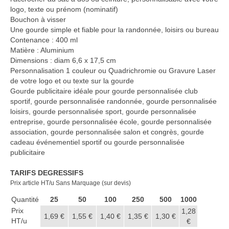
Casquette publicitaire
logo, texte ou prénom (nominatif)
Bouchon à visser
Carnet personnalisé Notes
Une gourde simple et fiable pour la randonnée, loisirs ou bureau
Repositionnable
Contenance : 400 ml
Matière : Aluminium
Notes repositionnables
Dimensions : diam 6,6 x 17,5 cm
Personnalisation 1 couleur ou Quadrichromie ou Gravure Laser
Bloc–notes Personnalisé
de votre logo et ou texte sur la gourde
Gourde publicitaire idéale pour gourde personnalisée club
Carnet A5 Personnalisé
sportif, gourde personnalisée randonnée, gourde personnalisée
loisirs, gourde personnalisée sport, gourde personnalisée
Carnet A6 personnalisé
entreprise, gourde personnalisée école, gourde personnalisée
association, gourde personnalisée salon et congrès, gourde
Chapeau publicitaire
cadeau événementiel sportif ou gourde personnalisée
publicitaire
Clé USB personnalisée
TARIFS DEGRESSIFS
Éventail personnalisé
Prix article HT/u Sans Marquage (sur devis)
Quantité
25
50
100
250
500
1000
Gobelet réutilisable & Verre
Prix
1,28
1,69 €
1,55 €
1,40 €
1,35 €
1,30 €
HT/u
Haut-parleur Bluetooth
€