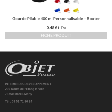
Gourde Pliable 400 ml Personnalisable – Boxter
0,48 €
HT/u
FICHE PRODUIT
INTERMEDIA DEVELOPPEMENT
200 Route de l'Étang la Ville
78750 Mareil-Marly
Tél : 09 51 71 86 24