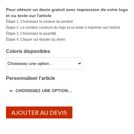
Lunettes de soleil
Pour obtenir un devis gratuit avec impression de votre logo
et ou texte sur l'article
Porte-badge Tour de cou
Étape 1. Choisissez la couleur du produit
Étape 2. Le nombre couleurs du logo et ou texte à imprimer sur l'article
Porte-clés personnalisé
Étape 3. Choisissez la quantité
Étape 4. Cliquer sur Ajouter au devis
Porte-monnaie Porte Carte Portefeuille
Coloris disponibles
Serviette Personnalisée
CHOISISSEZ UNE OPTION…
Stylo Publicitaire
Personnaliser l'article
Voiture Goodies
CHOISISSEZ UNE OPTION…
Gourde & Bouteille
Gourde Personnalisable
AJOUTER AU DEVIS
Bouteille Personnalisable
Mug & Tasse