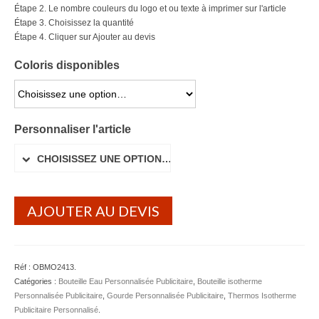
Étape 2. Le nombre couleurs du logo et ou texte à imprimer sur l'article
Lunettes de soleil
Étape 3. Choisissez la quantité
Étape 4. Cliquer sur Ajouter au devis
Porte-badge Tour de cou
Coloris disponibles
Porte-clés personnalisé
CHOISISSEZ UNE OPTION…
Porte-monnaie Porte Carte Portefeuille
Personnaliser l'article
Serviette Personnalisée
CHOISISSEZ UNE OPTION…
Stylo Publicitaire
Voiture Goodies
AJOUTER AU DEVIS
Gourde & Bouteille
Gourde Personnalisable
Réf :
OBMO2413
.
Bouteille Personnalisable
Catégories :
Bouteille Eau Personnalisée Publicitaire
,
Bouteille isotherme
Personnalisée Publicitaire
,
Gourde Personnalisée Publicitaire
,
Thermos Isotherme
Mug & Tasse
Publicitaire Personnalisé
.