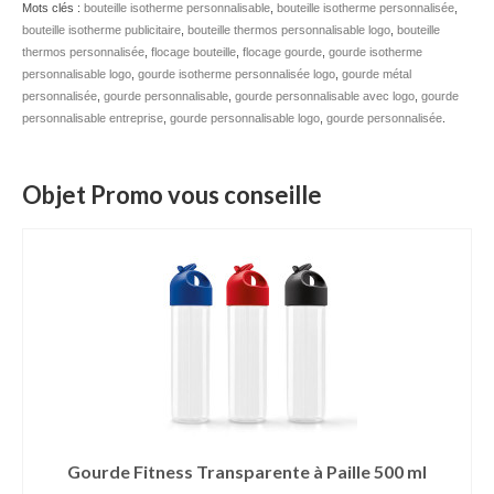
Mots clés :
bouteille isotherme personnalisable
,
bouteille isotherme personnalisée
,
bouteille isotherme publicitaire
Mug publicitaire
,
bouteille thermos personnalisable logo
,
bouteille
thermos personnalisée
,
flocage bouteille
,
flocage gourde
,
gourde isotherme
personnalisable logo
,
gourde isotherme personnalisée logo
,
gourde métal
Mug de voyage publicitaire
personnalisée
,
gourde personnalisable
,
gourde personnalisable avec logo
,
gourde
personnalisable entreprise
,
gourde personnalisable logo
,
gourde personnalisée
.
Tasse Expresso publicitaire
Bouteille & Mug Isotherme
Objet Promo vous conseille
Bouteille isotherme
Mug isotherme
Textile
Chemise Publicitaire
Polo Publicitaire
Sweat-shirt
Gourde Fitness Transparente à Paille 500 ml
Tee-shirt publicitaire