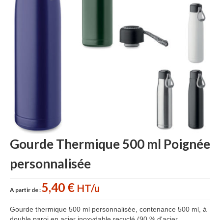
Accessoires cuisine personnalisés
Gant de cuisine personnalisé
Goodies Jardin
Planche à découper
Tablier personnalisé
Autour du vin
Accessoires Téléphone
Gourde Thermique 500 ml Poignée
Accessoires supporters
personnalisée
Batterie Externe Power bank
Bonnet & Gants
5,40 €
HT/u
A partir de :
Cadeaux Mariage
Gourde thermique 500 ml personnalisée, contenance 500 ml, à
double paroi en acier inoxydable recyclé (90 % d'acier