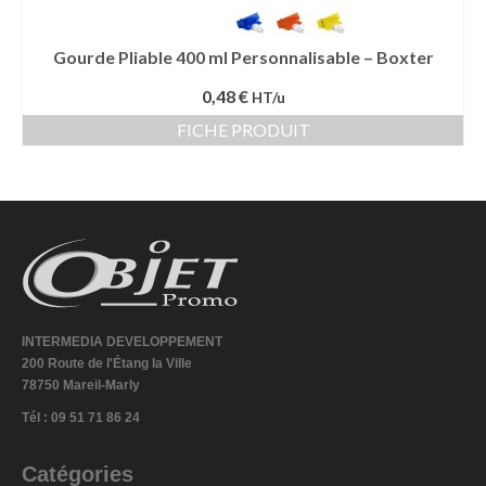
Gourde Pliable 400 ml Personnalisable – Boxter
0,48 €
HT/u
FICHE PRODUIT
INTERMEDIA DEVELOPPEMENT
200 Route de l'Étang la Ville
78750 Mareil-Marly
Tél : 09 51 71 86 24
Catégories