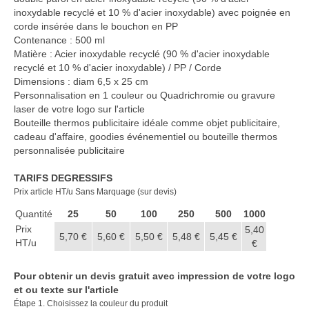
Casquette publicitaire
inoxydable recyclé et 10 % d'acier inoxydable) avec poignée en
corde insérée dans le bouchon en PP
Carnet personnalisé Notes
Contenance : 500 ml
Repositionnable
Matière : Acier inoxydable recyclé (90 % d'acier inoxydable
recyclé et 10 % d'acier inoxydable) / PP / Corde
Notes repositionnables
Dimensions : diam 6,5 x 25 cm
Personnalisation en 1 couleur ou Quadrichromie ou gravure
Bloc–notes Personnalisé
laser de votre logo sur l'article
Bouteille thermos publicitaire idéale comme objet publicitaire,
Carnet A5 Personnalisé
cadeau d'affaire, goodies événementiel ou bouteille thermos
personnalisée publicitaire
Carnet A6 personnalisé
TARIFS DEGRESSIFS
Chapeau publicitaire
Prix article HT/u Sans Marquage (sur devis)
Quantité
Clé USB personnalisée
25
50
100
250
500
1000
Prix
5,40
5,70 €
5,60 €
5,50 €
5,48 €
5,45 €
Éventail personnalisé
HT/u
€
Gobelet réutilisable & Verre
Pour obtenir un devis gratuit avec impression de votre logo
et ou texte sur l'article
Haut-parleur Bluetooth
Étape 1. Choisissez la couleur du produit