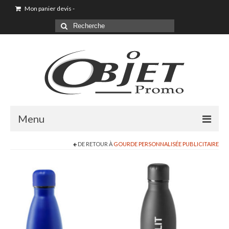
Mon panier devis
-
Menu
DE RETOUR À
GOURDE PERSONNALISÉE PUBLICITAIRE
Goodies & Objet Publicitaire
T-shirt Personnalisé
Goodies été loisirs vacances
Maison & Cuisine