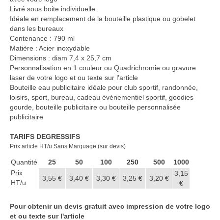
Casquette publicitaire
Livré sous boite individuelle
Idéale en remplacement de la bouteille plastique ou gobelet
Carnet personnalisé Notes
dans les bureaux
Repositionnable
Contenance : 790 ml
Matière : Acier inoxydable
Notes repositionnables
Dimensions : diam 7,4 x 25,7 cm
Personnalisation en 1 couleur ou Quadrichromie ou gravure
Bloc–notes Personnalisé
laser de votre logo et ou texte sur l’article
Bouteille eau publicitaire idéale pour club sportif, randonnée,
Carnet A5 Personnalisé
loisirs, sport, bureau, cadeau événementiel sportif, goodies
gourde, bouteille publicitaire ou bouteille personnalisée
Carnet A6 personnalisé
publicitaire
Chapeau publicitaire
TARIFS DEGRESSIFS
Prix article HT/u Sans Marquage (sur devis)
Clé USB personnalisée
Quantité
25
50
100
250
500
1000
Éventail personnalisé
Prix
3,15
3,55 €
3,40 €
3,30 €
3,25 €
3,20 €
HT/u
€
Gobelet réutilisable & Verre
Pour obtenir un devis gratuit avec impression de votre logo
Haut-parleur Bluetooth
et ou texte sur l'article