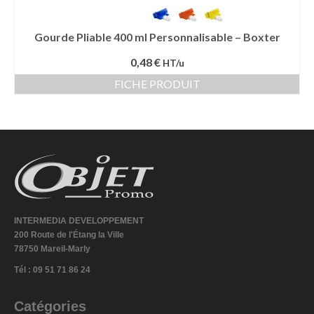
Gourde Pliable 400 ml Personnalisable – Boxter
0,48 €
HT/u
FICHE PRODUIT
INTERMEDIA DEVELOPPEMENT
200 Route de l'Étang la Ville
78750 Mareil-Marly
Tél : 09 51 71 86 24
Catégories