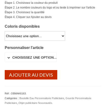
Étape 1. Choisissez la couleur du produit
Lunettes de soleil
Étape 2. Le nombre couleurs du logo et ou texte à imprimer sur l'article
Étape 3. Choisissez la quantité
Porte-badge Tour de cou
Étape 4. Cliquer sur Ajouter au devis
Porte-clés personnalisé
Coloris disponibles
Porte-monnaie Porte Carte Portefeuille
CHOISISSEZ UNE OPTION…
Serviette Personnalisée
Personnaliser l'article
Stylo Publicitaire
CHOISISSEZ UNE OPTION…
Voiture Goodies
AJOUTER AU DEVIS
Gourde & Bouteille
Gourde Personnalisable
Bouteille Personnalisable
Réf :
OBMAK6163
.
Catégories :
Bouteille Eau Personnalisée Publicitaire
,
Gourde Personnalisée
Mug & Tasse
Publicitaire
,
Objet publicitaire Nouveautés
.