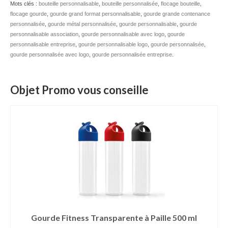
Mots clés :
bouteille personnalisable
,
bouteille personnalisée
,
flocage bouteille
,
flocage gourde
Mug publicitaire
,
gourde grand format personnalisable
,
gourde grande contenance
personnalisée
,
gourde métal personnalisée
,
gourde personnalisable
,
gourde
personnalisable association
,
gourde personnalisable avec logo
,
gourde
Mug de voyage publicitaire
personnalisable entreprise
,
gourde personnalisable logo
,
gourde personnalisée
,
gourde personnalisée avec logo
,
gourde personnalisée entreprise
.
Tasse Expresso publicitaire
Bouteille & Mug Isotherme
Objet Promo vous conseille
Bouteille isotherme
Mug isotherme
Textile
Chemise Publicitaire
Polo Publicitaire
Sweat-shirt
Gourde Fitness Transparente à Paille 500 ml
Tee-shirt publicitaire