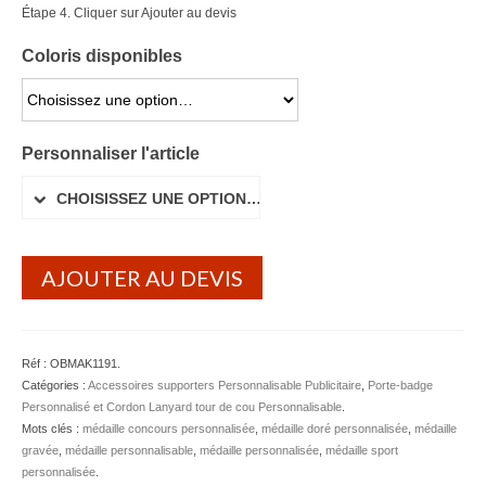
Étape 4. Cliquer sur Ajouter au devis
Lunettes de soleil
Coloris disponibles
Porte-badge Tour de cou
CHOISISSEZ UNE OPTION…
Porte-clés personnalisé
Personnaliser l'article
Porte-monnaie Porte Carte Portefeuille
CHOISISSEZ UNE OPTION…
Serviette Personnalisée
Stylo Publicitaire
AJOUTER AU DEVIS
Voiture Goodies
Gourde & Bouteille
Réf :
OBMAK1191
.
Gourde Personnalisable
Catégories :
Accessoires supporters Personnalisable Publicitaire
,
Porte-badge
Personnalisé et Cordon Lanyard tour de cou Personnalisable
.
Bouteille Personnalisable
Mots clés :
médaille concours personnalisée
,
médaille doré personnalisée
,
médaille
gravée
,
médaille personnalisable
,
médaille personnalisée
,
médaille sport
Mug & Tasse
personnalisée
.