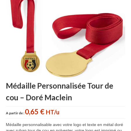
Accessoires cuisine personnalisés
Gant de cuisine personnalisé
Goodies Jardin
Planche à découper
Tablier personnalisé
Autour du vin
Accessoires Téléphone
Médaille Personnalisée Tour de
Accessoires supporters
cou – Doré Maclein
Batterie Externe Power bank
Bonnet & Gants
0,65 €
HT/u
A partir de :
Cadeaux Mariage
Médaille personnalisable avec votre logo et texte en métal doré
avec ruban tour de cou en polyester, votre logo est imprimé ou