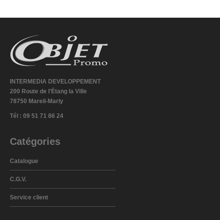
INTERMEDIA DEVELOPPEMENT
200 Route de l'Étang la Ville
78750 Mareil-Marly
Tél : 09 51 71 86 24
Catégories
Catalogue
C.G.V.
Service client