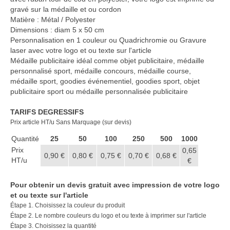
Casquette publicitaire
gravé sur la médaille et ou cordon
Matière : Métal / Polyester
Carnet personnalisé Notes
Dimensions : diam 5 x 50 cm
Repositionnable
Personnalisation en 1 couleur ou Quadrichromie ou Gravure
laser avec votre logo et ou texte sur l'article
Notes repositionnables
Médaille publicitaire idéal comme objet publicitaire, médaille
personnalisé sport, médaille concours, médaille course,
Bloc–notes Personnalisé
médaille sport, goodies événementiel, goodies sport, objet
publicitaire sport ou médaille personnalisée publicitaire
Carnet A5 Personnalisé
TARIFS DEGRESSIFS
Carnet A6 personnalisé
Prix article HT/u Sans Marquage (sur devis)
Chapeau publicitaire
Quantité
25
50
100
250
500
1000
Prix
0,65
0,90 €
0,80 €
0,75 €
0,70 €
0,68 €
Clé USB personnalisée
HT/u
€
Éventail personnalisé
Pour obtenir un devis gratuit avec impression de votre logo
et ou texte sur l'article
Gobelet réutilisable & Verre
Étape 1. Choisissez la couleur du produit
Étape 2. Le nombre couleurs du logo et ou texte à imprimer sur l'article
Haut-parleur Bluetooth
Étape 3. Choisissez la quantité