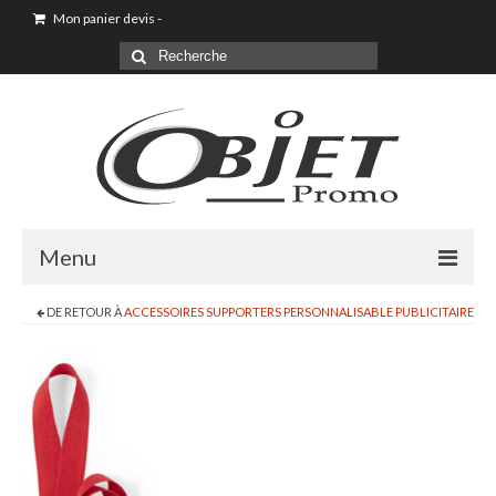
Mon panier devis
-
Menu
DE RETOUR À
ACCESSOIRES SUPPORTERS PERSONNALISABLE PUBLICITAIRE
Goodies & Objet Publicitaire
T-shirt Personnalisé
Goodies été loisirs vacances
Maison & Cuisine