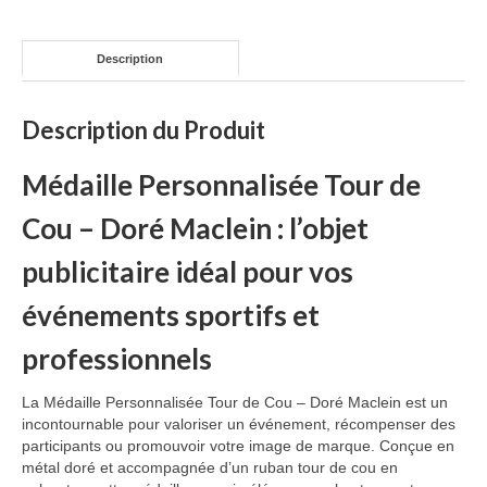
Mug publicitaire
Description
Mug de voyage publicitaire
Tasse Expresso publicitaire
Description du Produit
Bouteille & Mug Isotherme
Médaille Personnalisée Tour de
Bouteille isotherme
Cou – Doré Maclein : l’objet
Mug isotherme
publicitaire idéal pour vos
Textile
événements sportifs et
Chemise Publicitaire
professionnels
Polo Publicitaire
La Médaille Personnalisée Tour de Cou – Doré Maclein est un
incontournable pour valoriser un événement, récompenser des
Sweat-shirt
participants ou promouvoir votre image de marque. Conçue en
métal doré et accompagnée d’un ruban tour de cou en
Tee-shirt publicitaire