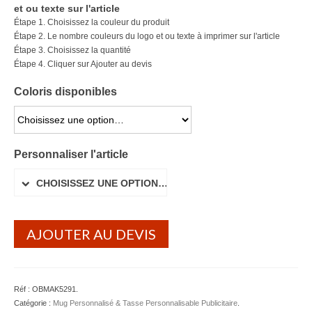
et ou texte sur l'article
Lunettes de soleil
Étape 1. Choisissez la couleur du produit
Étape 2. Le nombre couleurs du logo et ou texte à imprimer sur l'article
Porte-badge Tour de cou
Étape 3. Choisissez la quantité
Étape 4. Cliquer sur Ajouter au devis
Porte-clés personnalisé
Coloris disponibles
Porte-monnaie Porte Carte Portefeuille
CHOISISSEZ UNE OPTION…
Serviette Personnalisée
Personnaliser l'article
Stylo Publicitaire
CHOISISSEZ UNE OPTION…
Voiture Goodies
Gourde & Bouteille
AJOUTER AU DEVIS
Gourde Personnalisable
Bouteille Personnalisable
Réf :
OBMAK5291
.
Mug & Tasse
Catégorie :
Mug Personnalisé & Tasse Personnalisable Publicitaire
.