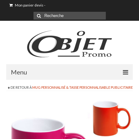
Mon panier devis
-
Menu
DE RETOUR À
MUG PERSONNALISÉ & TASSE PERSONNALISABLE PUBLICITAIRE
Goodies & Objet Publicitaire
T-shirt Personnalisé
Goodies été loisirs vacances
Maison & Cuisine