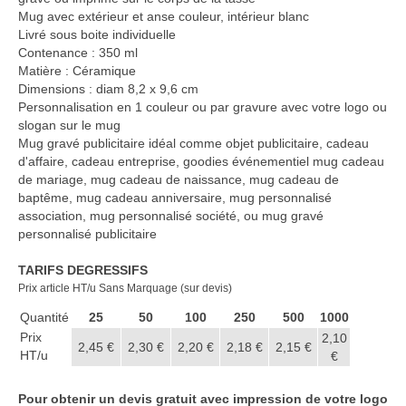
Casquette publicitaire
Mug avec extérieur et anse couleur, intérieur blanc
Livré sous boite individuelle
Carnet personnalisé Notes
Contenance : 350 ml
Repositionnable
Matière : Céramique
Dimensions : diam 8,2 x 9,6 cm
Notes repositionnables
Personnalisation en 1 couleur ou par gravure avec votre logo ou
slogan sur le mug
Bloc–notes Personnalisé
Mug gravé publicitaire idéal comme objet publicitaire, cadeau
d'affaire, cadeau entreprise, goodies événementiel mug cadeau
Carnet A5 Personnalisé
de mariage, mug cadeau de naissance, mug cadeau de
baptême, mug cadeau anniversaire, mug personnalisé
Carnet A6 personnalisé
association, mug personnalisé société, ou mug gravé
personnalisé publicitaire
Chapeau publicitaire
TARIFS DEGRESSIFS
Clé USB personnalisée
Prix article HT/u Sans Marquage (sur devis)
Quantité
25
50
100
250
500
1000
Éventail personnalisé
Prix
2,10
2,45 €
2,30 €
2,20 €
2,18 €
2,15 €
HT/u
Gobelet réutilisable & Verre
€
Haut-parleur Bluetooth
Pour obtenir un devis gratuit avec impression de votre logo