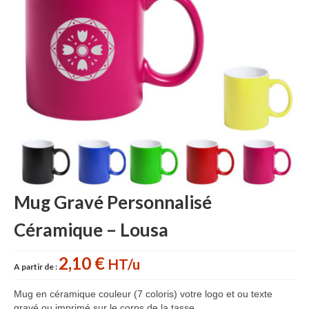
Accessoires cuisine personnalisés
Gant de cuisine personnalisé
Goodies Jardin
Planche à découper
Tablier personnalisé
Autour du vin
Accessoires Téléphone
Mug Gravé Personnalisé
Accessoires supporters
Céramique – Lousa
Batterie Externe Power bank
Bonnet & Gants
2,10 €
HT/u
A partir de :
Cadeaux Mariage
Mug en céramique couleur (7 coloris) votre logo et ou texte
gravé ou imprimé sur le corps de la tasse