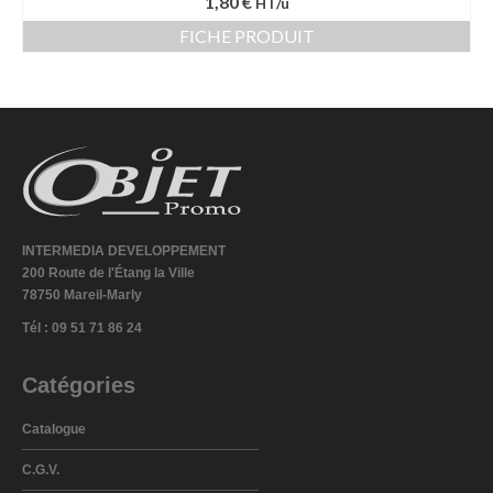
1,80 €
HT/u
FICHE PRODUIT
INTERMEDIA DEVELOPPEMENT
200 Route de l'Étang la Ville
78750 Mareil-Marly
Tél : 09 51 71 86 24
Catégories
Catalogue
C.G.V.