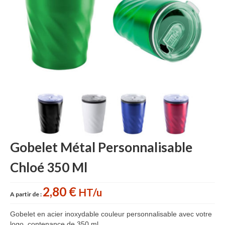
Accessoires cuisine personnalisés
Gant de cuisine personnalisé
Goodies Jardin
Planche à découper
Tablier personnalisé
Autour du vin
Accessoires Téléphone
Gobelet Métal Personnalisable
Accessoires supporters
Chloé 350 Ml
Batterie Externe Power bank
Bonnet & Gants
2,80 €
HT/u
A partir de :
Cadeaux Mariage
Gobelet en acier inoxydable couleur personnalisable avec votre
logo, contenance de 350 ml