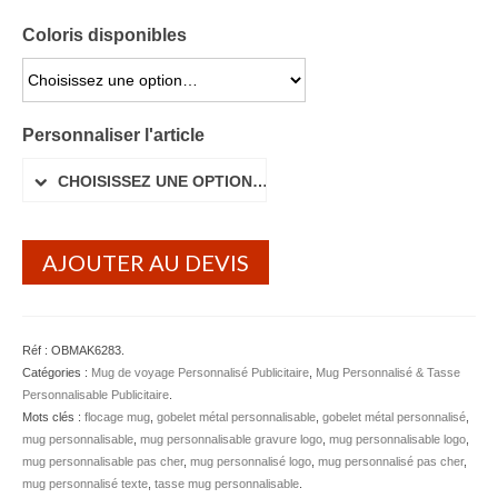
Lunettes de soleil
Coloris disponibles
Porte-badge Tour de cou
CHOISISSEZ UNE OPTION…
Porte-clés personnalisé
Personnaliser l'article
Porte-monnaie Porte Carte Portefeuille
CHOISISSEZ UNE OPTION…
Serviette Personnalisée
Stylo Publicitaire
AJOUTER AU DEVIS
Voiture Goodies
Gourde & Bouteille
Réf :
OBMAK6283
.
Catégories :
Mug de voyage Personnalisé Publicitaire
,
Mug Personnalisé & Tasse
Gourde Personnalisable
Personnalisable Publicitaire
.
Mots clés :
flocage mug
,
gobelet métal personnalisable
,
gobelet métal personnalisé
,
Bouteille Personnalisable
mug personnalisable
,
mug personnalisable gravure logo
,
mug personnalisable logo
,
mug personnalisable pas cher
,
mug personnalisé logo
,
mug personnalisé pas cher
,
Mug & Tasse
mug personnalisé texte
,
tasse mug personnalisable
.