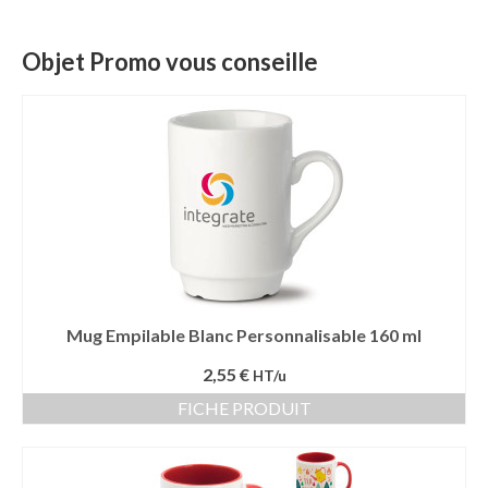
Mug publicitaire
Objet Promo vous conseille
Mug de voyage publicitaire
Tasse Expresso publicitaire
Bouteille & Mug Isotherme
Bouteille isotherme
Mug isotherme
Textile
Mug Empilable Blanc Personnalisable 160 ml
Chemise Publicitaire
2,55 €
HT/u
Polo Publicitaire
FICHE PRODUIT
Sweat-shirt
Tee-shirt publicitaire