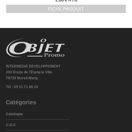
HT/u
FICHE PRODUIT
INTERMEDIA DEVELOPPEMENT
200 Route de l'Étang la Ville
78750 Mareil-Marly
Tél : 09 51 71 86 24
Catégories
Catalogue
C.G.V.