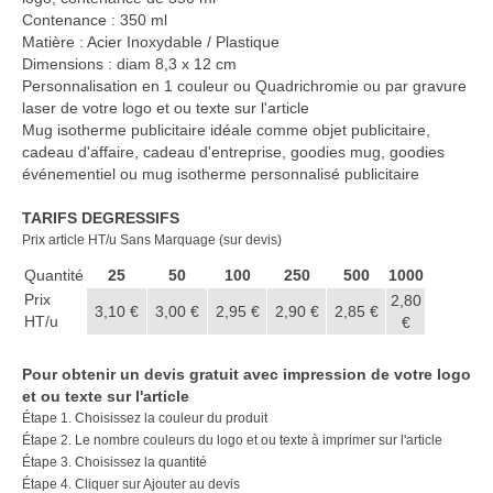
Casquette publicitaire
Contenance : 350 ml
Matière : Acier Inoxydable / Plastique
Carnet personnalisé Notes
Dimensions : diam 8,3 x 12 cm
Repositionnable
Personnalisation en 1 couleur ou Quadrichromie ou par gravure
laser de votre logo et ou texte sur l'article
Notes repositionnables
Mug isotherme publicitaire idéale comme objet publicitaire,
cadeau d'affaire, cadeau d'entreprise, goodies mug, goodies
Bloc–notes Personnalisé
événementiel ou mug isotherme personnalisé publicitaire
Carnet A5 Personnalisé
TARIFS DEGRESSIFS
Prix article HT/u Sans Marquage (sur devis)
Carnet A6 personnalisé
Quantité
25
50
100
250
500
1000
Chapeau publicitaire
Prix
2,80
3,10 €
3,00 €
2,95 €
2,90 €
2,85 €
HT/u
€
Clé USB personnalisée
Pour obtenir un devis gratuit avec impression de votre logo
Éventail personnalisé
et ou texte sur l'article
Étape 1. Choisissez la couleur du produit
Gobelet réutilisable & Verre
Étape 2. Le nombre couleurs du logo et ou texte à imprimer sur l'article
Étape 3. Choisissez la quantité
Haut-parleur Bluetooth
Étape 4. Cliquer sur Ajouter au devis