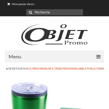
Mon panier devis
-
Menu
DE RETOUR À
MUG PERSONNALISÉ & TASSE PERSONNALISABLE PUBLICITAIRE
Goodies & Objet Publicitaire
T-shirt Personnalisé
Goodies été loisirs vacances
Maison & Cuisine