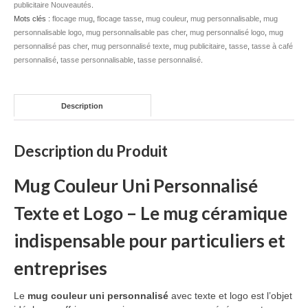
publicitaire Nouveautés
.
Mots clés :
flocage mug
Mug publicitaire
,
flocage tasse
,
mug couleur
,
mug personnalisable
,
mug
personnalisable logo
,
mug personnalisable pas cher
,
mug personnalisé logo
,
mug
personnalisé pas cher
,
mug personnalisé texte
,
mug publicitaire
,
tasse
,
tasse à café
Mug de voyage publicitaire
personnalisé
,
tasse personnalisable
,
tasse personnalisé
.
Tasse Expresso publicitaire
Bouteille & Mug Isotherme
Description
Bouteille isotherme
Description du Produit
Mug isotherme
Mug Couleur Uni Personnalisé
Textile
Texte et Logo – Le mug céramique
Chemise Publicitaire
indispensable pour particuliers et
Polo Publicitaire
entreprises
Sweat-shirt
Le
mug couleur uni personnalisé
avec texte et logo est l’objet
Tee-shirt publicitaire