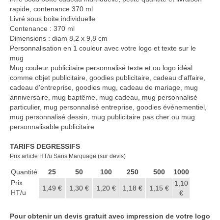
Casquette publicitaire
rapide, contenance 370 ml
Livré sous boite individuelle
Carnet personnalisé Notes
Contenance : 370 ml
Repositionnable
Dimensions : diam 8,2 x 9,8 cm
Personnalisation en 1 couleur avec votre logo et texte sur le
Notes repositionnables
mug
Mug couleur publicitaire personnalisé texte et ou logo idéal
Bloc–notes Personnalisé
comme objet publicitaire, goodies publicitaire, cadeau d'affaire,
cadeau d'entreprise, goodies mug, cadeau de mariage, mug
Carnet A5 Personnalisé
anniversaire, mug baptême, mug cadeau, mug personnalisé
particulier, mug personnalisé entreprise, goodies événementiel,
Carnet A6 personnalisé
mug personnalisé dessin, mug publicitaire pas cher ou mug
personnalisable publicitaire
Chapeau publicitaire
TARIFS DEGRESSIFS
Clé USB personnalisée
Prix article HT/u Sans Marquage (sur devis)
Quantité
25
50
100
250
500
1000
Éventail personnalisé
Prix
1,10
1,49 €
1,30 €
1,20 €
1,18 €
1,15 €
HT/u
Gobelet réutilisable & Verre
€
Haut-parleur Bluetooth
Pour obtenir un devis gratuit avec impression de votre logo