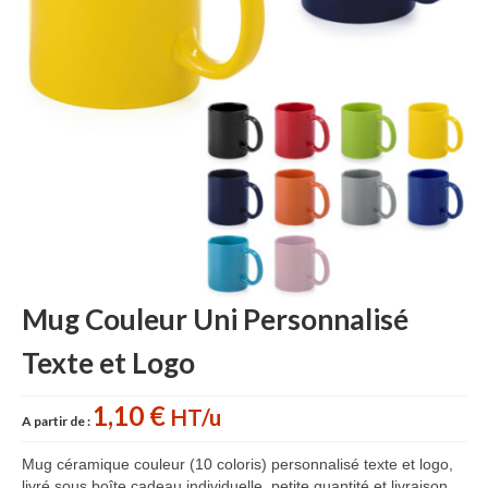
Accessoires cuisine personnalisés
Gant de cuisine personnalisé
Goodies Jardin
Planche à découper
Tablier personnalisé
Autour du vin
Accessoires Téléphone
Mug Couleur Uni Personnalisé
Accessoires supporters
Texte et Logo
Batterie Externe Power bank
Bonnet & Gants
1,10 €
HT/u
A partir de :
Cadeaux Mariage
Mug céramique couleur (10 coloris) personnalisé texte et logo,
livré sous boîte cadeau individuelle, petite quantité et livraison