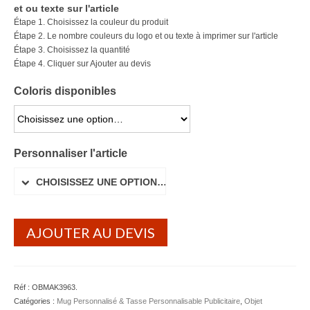
et ou texte sur l'article
Lunettes de soleil
Étape 1. Choisissez la couleur du produit
Étape 2. Le nombre couleurs du logo et ou texte à imprimer sur l'article
Porte-badge Tour de cou
Étape 3. Choisissez la quantité
Étape 4. Cliquer sur Ajouter au devis
Porte-clés personnalisé
Coloris disponibles
Porte-monnaie Porte Carte Portefeuille
CHOISISSEZ UNE OPTION…
Serviette Personnalisée
Personnaliser l'article
Stylo Publicitaire
CHOISISSEZ UNE OPTION…
Voiture Goodies
Gourde & Bouteille
AJOUTER AU DEVIS
Gourde Personnalisable
Bouteille Personnalisable
Réf :
OBMAK3963
.
Mug & Tasse
Catégories :
Mug Personnalisé & Tasse Personnalisable Publicitaire
,
Objet