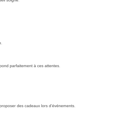
eil soigné.
e.
pond parfaitement à ces attentes.
 proposer des cadeaux lors d’événements.