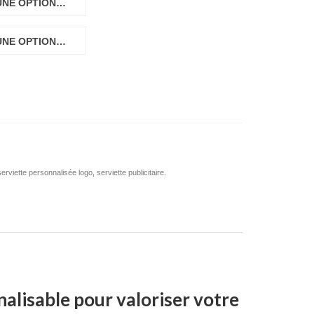
UNE OPTION…
UNE OPTION…
serviette personnalisée logo
,
serviette publicitaire
.
nalisable pour valoriser votre