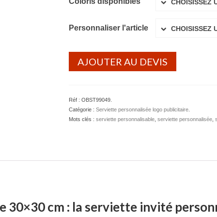
Coloris disponibles
CHOISISSEZ 
Personnaliser l'article
CHOISISSEZ 
AJOUTER AU DEVIS
Réf :
OBST99049
.
Catégorie :
Serviette personnalisée logo publicitaire
.
Mots clés :
serviette personnalisable
,
serviette personnalisée
,
e 30×30 cm : la serviette invité person