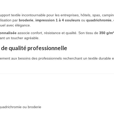
upport textile incontournable pour les entreprises, hôtels, spas, campi
alisation par
broderie
,
impression 1 à 4 couleurs
ou
quadrichromie
,
isuel avec élégance.
sonnalisée
associe confort, résistance et qualité. Son tissu de
350 g/m²
frant un toucher agréable.
 de qualité professionnelle
ement aux besoins des professionnels recherchant un textile durable 
quadrichromie ou broderie