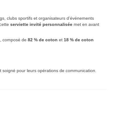
ngs, clubs sportifs et organisateurs d’événements
 cette
serviette invité personnalisée
met en avant
, composé de
82 % de coton
et
18 % de coton
et soigné pour leurs opérations de communication.