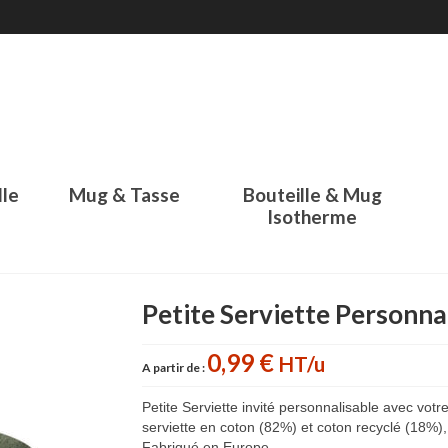
lle
Mug & Tasse
Bouteille & Mug
Isotherme
Petite Serviette Personn
0,99 €
HT/u
A partir de :
Petite Serviette invité personnalisable avec votr
serviette en coton (82%) et coton recyclé (18%),
Fabriqué en Europe