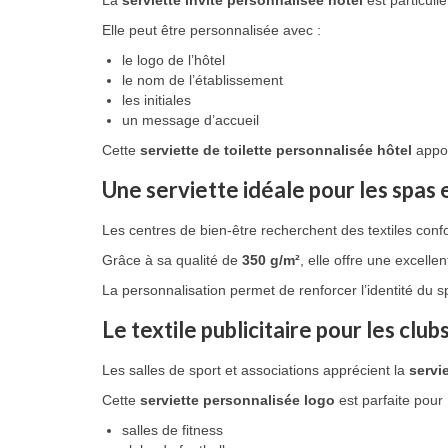
La
serviette invité personnalisée hôtel
est particuli
Elle peut être personnalisée avec :
le logo de l’hôtel
le nom de l’établissement
les initiales
un message d’accueil
Cette
serviette de toilette personnalisée hôtel
appor
Une serviette idéale pour les spas e
Les centres de bien-être recherchent des textiles conf
Grâce à sa qualité de
350 g/m²
, elle offre une excelle
La personnalisation permet de renforcer l’identité du s
Le textile publicitaire pour les club
Les salles de sport et associations apprécient la
servi
Cette
serviette personnalisée logo
est parfaite pour 
salles de fitness