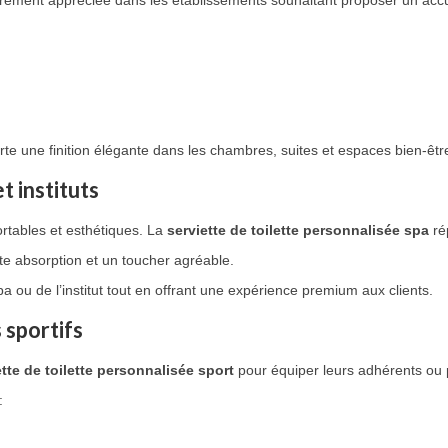
èrement appréciée dans les établissements souhaitant proposer un accu
te une finition élégante dans les chambres, suites et espaces bien-êtr
t instituts
ortables et esthétiques. La
serviette de toilette personnalisée spa
ré
nte absorption et un toucher agréable.
pa ou de l’institut tout en offrant une expérience premium aux clients.
s sportifs
ette de toilette personnalisée sport
pour équiper leurs adhérents ou
: