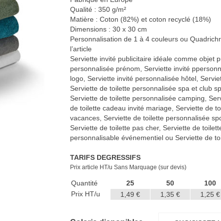
Qualité : 350 g/m²
Matière : Coton (82%) et coton recyclé (18%)
Dimensions : 30 x 30 cm
Personnalisation de 1 à 4 couleurs ou Quadrichr
l’article
Serviette invité publicitaire idéale comme objet pub
personnalisée prénom, Serviette invité ppersonna
logo, Serviette invité personnalisée hôtel, Servie
Serviette de toilette personnalisée spa et club sport
Serviette de toilette personnalisée camping, Serv
de toilette cadeau invité mariage, Serviette de t
vacances, Serviette de toilette personnalisée spor
Serviette de toilette pas cher, Serviette de toilett
personnalisable événementiel ou Serviette de toil
TARIFS DEGRESSIFS
Prix article HT/u Sans Marquage (sur devis)
Quantité
25
50
100
Prix HT/u
1,49 €
1,35 €
1,25 €