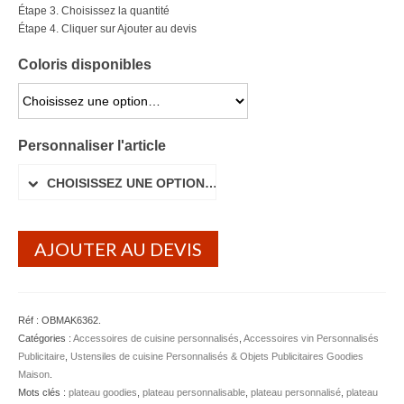
Étape 3. Choisissez la quantité
Lunettes de soleil
Étape 4. Cliquer sur Ajouter au devis
Porte-badge Tour de cou
Coloris disponibles
Porte-clés personnalisé
CHOISISSEZ UNE OPTION…
Porte-monnaie Porte Carte Portefeuille
Personnaliser l'article
Serviette Personnalisée
CHOISISSEZ UNE OPTION…
Stylo Publicitaire
AJOUTER AU DEVIS
Voiture Goodies
Gourde & Bouteille
Gourde Personnalisable
Réf :
OBMAK6362
.
Catégories :
Accessoires de cuisine personnalisés
,
Accessoires vin Personnalisés
Bouteille Personnalisable
Publicitaire
,
Ustensiles de cuisine Personnalisés & Objets Publicitaires Goodies
Maison
.
Mug & Tasse
Mots clés :
plateau goodies
,
plateau personnalisable
,
plateau personnalisé
,
plateau