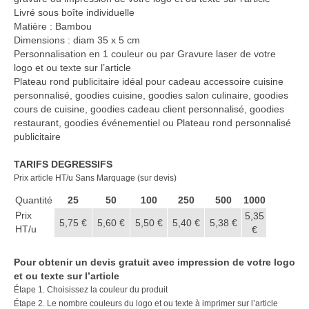
Casquette publicitaire
Livré sous boîte individuelle
Matière : Bambou
Carnet personnalisé Notes
Dimensions : diam 35 x 5 cm
Repositionnable
Personnalisation en 1 couleur ou par Gravure laser de votre
logo et ou texte sur l’article
Notes repositionnables
Plateau rond publicitaire idéal pour cadeau accessoire cuisine
personnalisé, goodies cuisine, goodies salon culinaire, goodies
Bloc–notes Personnalisé
cours de cuisine, goodies cadeau client personnalisé, goodies
restaurant, goodies événementiel ou Plateau rond personnalisé
Carnet A5 Personnalisé
publicitaire
Carnet A6 personnalisé
TARIFS DEGRESSIFS
Prix article HT/u Sans Marquage (sur devis)
Chapeau publicitaire
Quantité
25
50
100
250
500
1000
Clé USB personnalisée
Prix
5,35
5,75 €
5,60 €
5,50 €
5,40 €
5,38 €
HT/u
€
Éventail personnalisé
Pour obtenir un devis gratuit avec impression de votre logo
Gobelet réutilisable & Verre
et ou texte sur l’article
Étape 1. Choisissez la couleur du produit
Haut-parleur Bluetooth
Étape 2. Le nombre couleurs du logo et ou texte à imprimer sur l’article