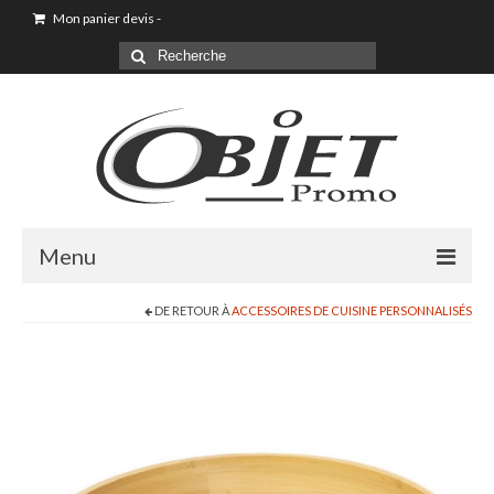
Mon panier devis
-
Menu
DE RETOUR À
ACCESSOIRES DE CUISINE PERSONNALISÉS
Goodies & Objet Publicitaire
T-shirt Personnalisé
Goodies été loisirs vacances
Maison & Cuisine