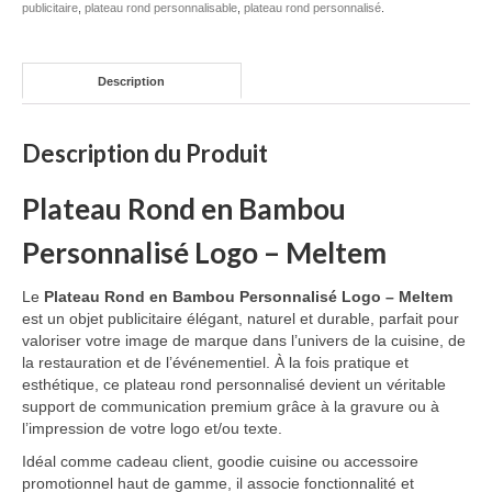
publicitaire
,
plateau rond personnalisable
,
plateau rond personnalisé
.
Mug publicitaire
Mug de voyage publicitaire
Description
Tasse Expresso publicitaire
Description du Produit
Bouteille & Mug Isotherme
Plateau Rond en Bambou
Bouteille isotherme
Personnalisé Logo – Meltem
Mug isotherme
Le
Plateau Rond en Bambou Personnalisé Logo – Meltem
Textile
est un objet publicitaire élégant, naturel et durable, parfait pour
valoriser votre image de marque dans l’univers de la cuisine, de
Chemise Publicitaire
la restauration et de l’événementiel. À la fois pratique et
esthétique, ce plateau rond personnalisé devient un véritable
Polo Publicitaire
support de communication premium grâce à la gravure ou à
l’impression de votre logo et/ou texte.
Sweat-shirt
Idéal comme cadeau client, goodie cuisine ou accessoire
Tee-shirt publicitaire
promotionnel haut de gamme, il associe fonctionnalité et