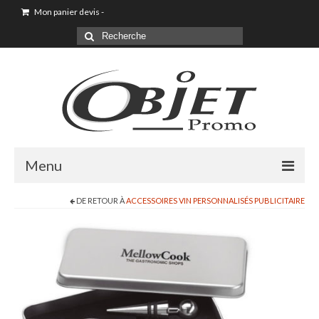
Mon panier devis
-
Menu
DE RETOUR À
ACCESSOIRES VIN PERSONNALISÉS PUBLICITAIRE
Goodies & Objet Publicitaire
T-shirt Personnalisé
Goodies été loisirs vacances
Maison & Cuisine