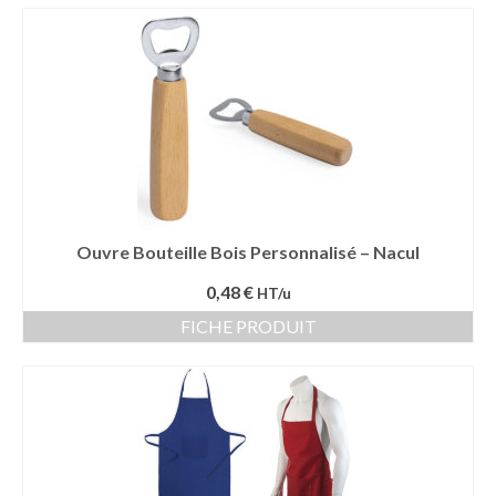
Mug publicitaire
Mug de voyage publicitaire
Tasse Expresso publicitaire
Bouteille & Mug Isotherme
Bouteille isotherme
Ouvre Bouteille Bois Personnalisé – Nacul
Mug isotherme
0,48 €
HT/u
Textile
FICHE PRODUIT
Chemise Publicitaire
Polo Publicitaire
Sweat-shirt
Tee-shirt publicitaire