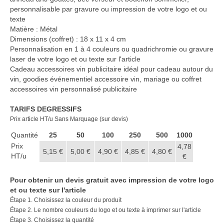
Casquette publicitaire
personnalisable par gravure ou impression de votre logo et ou
texte
Carnet personnalisé Notes
Matière : Métal
Repositionnable
Dimensions (coffret) : 18 x 11 x 4 cm
Personnalisation en 1 à 4 couleurs ou quadrichromie ou gravure
Notes repositionnables
laser de votre logo et ou texte sur l'article
Cadeau accessoires vin publicitaire idéal pour cadeau autour du
Bloc–notes Personnalisé
vin, goodies événementiel accessoire vin, mariage ou coffret
accessoires vin personnalisé publicitaire
Carnet A5 Personnalisé
TARIFS DEGRESSIFS
Carnet A6 personnalisé
Prix article HT/u Sans Marquage (sur devis)
Chapeau publicitaire
Quantité
25
50
100
250
500
1000
Prix
4,78
5,15 €
5,00 €
4,90 €
4,85 €
4,80 €
Clé USB personnalisée
HT/u
€
Éventail personnalisé
Pour obtenir un devis gratuit avec impression de votre logo
et ou texte sur l'article
Gobelet réutilisable & Verre
Étape 1. Choisissez la couleur du produit
Étape 2. Le nombre couleurs du logo et ou texte à imprimer sur l'article
Haut-parleur Bluetooth
Étape 3. Choisissez la quantité