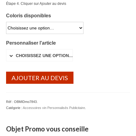
Étape 4. Cliquer sur Ajouter au devis
Lunettes de soleil
Coloris disponibles
Porte-badge Tour de cou
CHOISISSEZ UNE OPTION…
Porte-clés personnalisé
Personnaliser l'article
Porte-monnaie Porte Carte Portefeuille
CHOISISSEZ UNE OPTION…
Serviette Personnalisée
Stylo Publicitaire
AJOUTER AU DEVIS
Voiture Goodies
Gourde & Bouteille
Réf :
OBMIDmo7843
.
Gourde Personnalisable
Catégorie :
Accessoires vin Personnalisés Publicitaire
.
Bouteille Personnalisable
Objet Promo vous conseille
Mug & Tasse