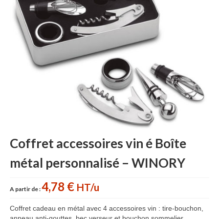
Accessoires cuisine personnalisés
Gant de cuisine personnalisé
Goodies Jardin
Planche à découper
Tablier personnalisé
Autour du vin
Accessoires Téléphone
Coffret accessoires vin é Boîte
Accessoires supporters
métal personnalisé – WINORY
Batterie Externe Power bank
Bonnet & Gants
4,78 €
HT/u
A partir de :
Cadeaux Mariage
Coffret cadeau en métal avec 4 accessoires vin : tire-bouchon,
anneau anti-gouttes, bec verseur et bouchon sommelier,