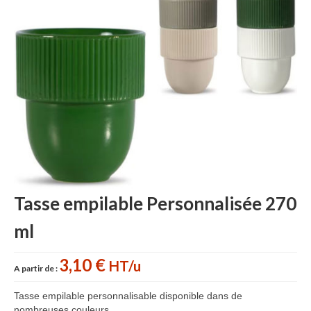
Accessoires cuisine personnalisés
Gant de cuisine personnalisé
Goodies Jardin
Planche à découper
Tablier personnalisé
Autour du vin
Accessoires Téléphone
Tasse empilable Personnalisée 270
Accessoires supporters
ml
Batterie Externe Power bank
Bonnet & Gants
3,10 €
HT/u
A partir de :
Cadeaux Mariage
Tasse empilable personnalisable disponible dans de
nombreuses couleurs