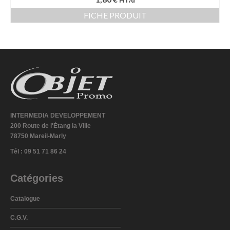
HT/u
FICHE PRODUIT
INTERMEDIA DEVELOPPEMENT
200 Route de l'Étang la Ville
78750 Mareil-Marly
Tél : 09 51 71 86 24
Catégories
Catalogue
C.G.V.