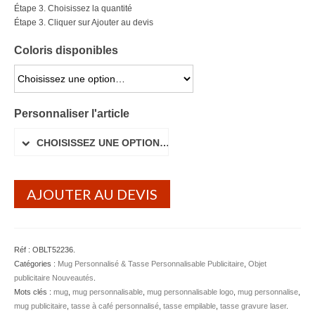
Étape 3. Choisissez la quantité
Lunettes de soleil
Étape 3. Cliquer sur Ajouter au devis
Porte-badge Tour de cou
Coloris disponibles
Porte-clés personnalisé
CHOISISSEZ UNE OPTION…
Porte-monnaie Porte Carte Portefeuille
Personnaliser l'article
Serviette Personnalisée
CHOISISSEZ UNE OPTION…
Stylo Publicitaire
AJOUTER AU DEVIS
Voiture Goodies
Gourde & Bouteille
Gourde Personnalisable
Réf :
OBLT52236
.
Catégories :
Mug Personnalisé & Tasse Personnalisable Publicitaire
,
Objet
Bouteille Personnalisable
publicitaire Nouveautés
.
Mots clés :
mug
,
mug personnalisable
,
mug personnalisable logo
,
mug personnalise
,
Mug & Tasse
mug publicitaire
,
tasse à café personnalisé
,
tasse empilable
,
tasse gravure laser
.