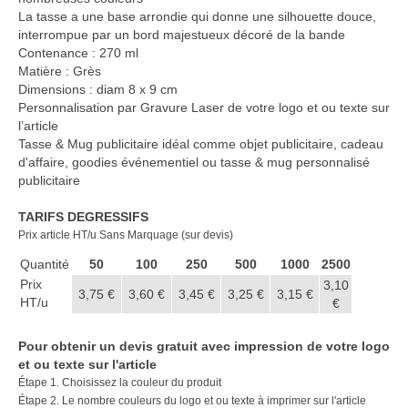
Casquette publicitaire
La tasse a une base arrondie qui donne une silhouette douce,
interrompue par un bord majestueux décoré de la bande
Carnet personnalisé Notes
Contenance : 270 ml
Repositionnable
Matière : Grès
Dimensions : diam 8 x 9 cm
Notes repositionnables
Personnalisation par Gravure Laser de votre logo et ou texte sur
l’article
Bloc–notes Personnalisé
Tasse & Mug publicitaire idéal comme objet publicitaire, cadeau
d'affaire, goodies événementiel ou tasse & mug personnalisé
Carnet A5 Personnalisé
publicitaire
Carnet A6 personnalisé
TARIFS DEGRESSIFS
Prix article HT/u Sans Marquage (sur devis)
Chapeau publicitaire
Quantité
50
100
250
500
1000
2500
Clé USB personnalisée
Prix
3,10
3,75 €
3,60 €
3,45 €
3,25 €
3,15 €
HT/u
€
Éventail personnalisé
Pour obtenir un devis gratuit avec impression de votre logo
Gobelet réutilisable & Verre
et ou texte sur l'article
Étape 1. Choisissez la couleur du produit
Haut-parleur Bluetooth
Étape 2. Le nombre couleurs du logo et ou texte à imprimer sur l'article