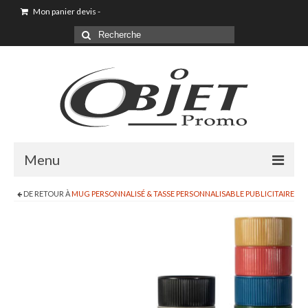
Mon panier devis
-
Menu
DE RETOUR À
MUG PERSONNALISÉ & TASSE PERSONNALISABLE PUBLICITAIRE
Goodies & Objet Publicitaire
T-shirt Personnalisé
Goodies été loisirs vacances
Maison & Cuisine