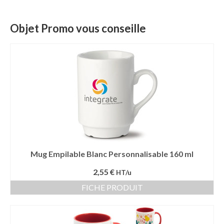
Mug publicitaire
Objet Promo vous conseille
Mug de voyage publicitaire
Tasse Expresso publicitaire
Bouteille & Mug Isotherme
Bouteille isotherme
Mug isotherme
Textile
Mug Empilable Blanc Personnalisable 160 ml
Chemise Publicitaire
2,55 €
HT/u
Polo Publicitaire
FICHE PRODUIT
Sweat-shirt
Tee-shirt publicitaire