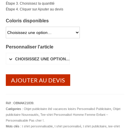
Étape 3. Choisissez la quantité
Lunettes de soleil
Étape 4. Cliquer sur Ajouter au devis
Porte-badge Tour de cou
Coloris disponibles
Porte-clés personnalisé
CHOISISSEZ UNE OPTION…
Porte-monnaie Porte Carte Portefeuille
Personnaliser l'article
Serviette Personnalisée
CHOISISSEZ UNE OPTION…
Stylo Publicitaire
AJOUTER AU DEVIS
Voiture Goodies
Gourde & Bouteille
Gourde Personnalisable
Réf :
OBMAK21839
.
Catégories :
Objet publicitaire été vacances loisirs Personnalisé Publicitaire
,
Objet
Bouteille Personnalisable
publicitaire Nouveautés
,
Tee-shirt Personnalisé Homme Femme Enfant –
Personnalisable Pas cher !
.
Mug & Tasse
Mots clés :
t shirt personnalisable
,
t shirt personnalisé
,
t shirt publicitaire
,
tee-shirt