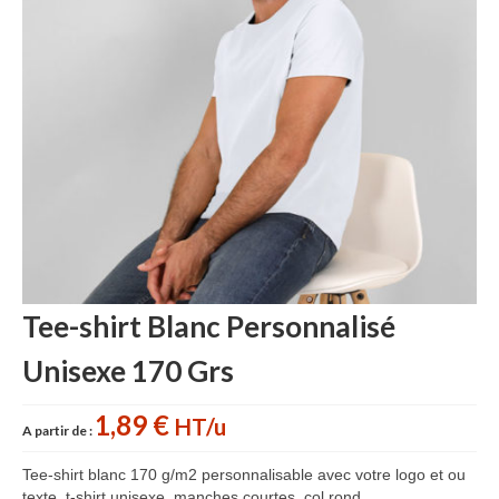
Accessoires cuisine personnalisés
Gant de cuisine personnalisé
Goodies Jardin
Planche à découper
Tablier personnalisé
Autour du vin
Accessoires Téléphone
Tee-shirt Blanc Personnalisé
Accessoires supporters
Unisexe 170 Grs
Batterie Externe Power bank
Bonnet & Gants
1,89 €
HT/u
A partir de :
Cadeaux Mariage
Tee-shirt blanc 170 g/m2 personnalisable avec votre logo et ou
texte, t-shirt unisexe, manches courtes, col rond