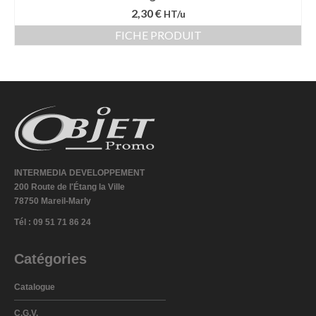
2,30 €
HT/u
FICHE PRODUIT
INTERMEDIA DEVELOPPEMENT
200 Route de l'Étang la Ville
78750 Mareil-Marly
Tél : 09 51 71 86 24
Catégories
Catalogue
C.G.V.