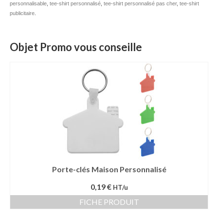
personnalisable
,
tee-shirt personnalisé
,
tee-shirt personnalisé pas cher
,
tee-shirt
publicitaire
.
Mug publicitaire
Mug de voyage publicitaire
Objet Promo vous conseille
Tasse Expresso publicitaire
Bouteille & Mug Isotherme
Bouteille isotherme
Mug isotherme
Textile
Chemise Publicitaire
Porte-clés Maison Personnalisé
Polo Publicitaire
0,19 €
HT/u
Sweat-shirt
FICHE PRODUIT
Tee-shirt publicitaire