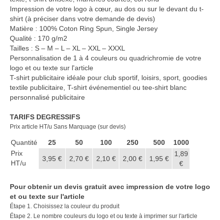
Casquette publicitaire
Impression de votre logo à cœur, au dos ou sur le devant du t-
shirt (à préciser dans votre demande de devis)
Carnet personnalisé Notes
Matière : 100% Coton Ring Spun, Single Jersey
Repositionnable
Qualité : 170 g/m2
Tailles : S – M – L – XL – XXL – XXXL
Notes repositionnables
Personnalisation de 1 à 4 couleurs ou quadrichromie de votre
logo et ou texte sur l'article
Bloc–notes Personnalisé
T-shirt publicitaire idéale pour club sportif, loisirs, sport, goodies
textile publicitaire, T-shirt événementiel ou tee-shirt blanc
Carnet A5 Personnalisé
personnalisé publicitaire
Carnet A6 personnalisé
TARIFS DEGRESSIFS
Prix article HT/u Sans Marquage (sur devis)
Chapeau publicitaire
Quantité
25
50
100
250
500
1000
Clé USB personnalisée
Prix
1,89
3,95 €
2,70 €
2,10 €
2,00 €
1,95 €
HT/u
€
Éventail personnalisé
Pour obtenir un devis gratuit avec impression de votre logo
Gobelet réutilisable & Verre
et ou texte sur l'article
Étape 1. Choisissez la couleur du produit
Haut-parleur Bluetooth
Étape 2. Le nombre couleurs du logo et ou texte à imprimer sur l'article