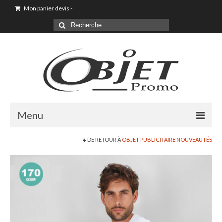
Mon panier devis
-
Menu
DE RETOUR À
OBJET PUBLICITAIRE NOUVEAUTÉS
Goodies & Objet Publicitaire
T-shirt Personnalisé
Goodies été loisirs vacances
Maison & Cuisine