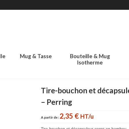
lle
Mug & Tasse
Bouteille & Mug
Isotherme
Tire-bouchon et décapsul
– Perring
2,35 €
HT/u
A partir de :
Tire-bouchon et décapsuleur corps en bambou, 