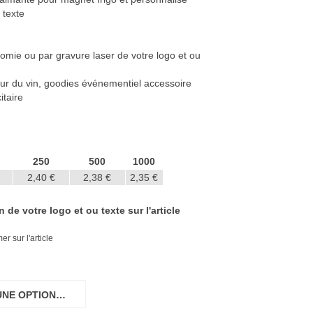
 texte
omie ou par gravure laser de votre logo et ou
our du vin, goodies événementiel accessoire
itaire
250
500
1000
2,40 €
2,38 €
2,35 €
de votre logo et ou texte sur l'article
r sur l'article
UNE OPTION…