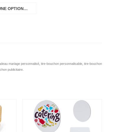
UNE OPTION…
adeau mariage personnalisé
,
tire-bouchon personnalisable
,
tire-bouchon
chon publicitaire
.