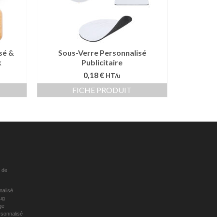
sé &
Sous-Verre Personnalisé
k
Publicitaire
0,18 €
HT/u
FICHE PRODUIT
 de
nalisé
ug
ge
sonnalisé