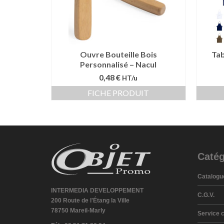
Ouvre Bouteille Bois
Tab
Personnalisé – Nacul
0,48 €
HT/u
FICHE PRODUIT
Catég
Catalogu
INTERMEDIA DEVELOPPEMENT
C.G.V.
200 Route de l'Étang la Ville
78750 Mareil-Marly
Service c