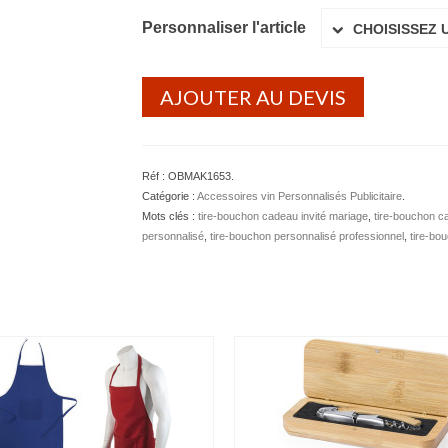
Personnaliser l'article
CHOISISSEZ 
AJOUTER AU DEVIS
Réf :
OBMAK1653
.
Catégorie :
Accessoires vin Personnalisés Publicitaire
.
Mots clés :
tire-bouchon cadeau invité mariage
,
tire-bouchon c
personnalisé
,
tire-bouchon personnalisé professionnel
,
tire-bou