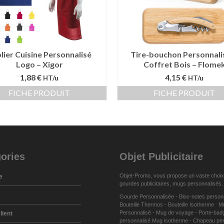
lier Cuisine Personnalisé
Tire-bouchon Personnali
Logo – Xigor
Coffret Bois – Flome
1,88 €
4,15 €
HT/u
HT/u
FICHE PRODUIT
FICHE PRODUIT
ories
Objet Publicitaire
Objet-Promo, vous propose un vaste choix
e
gourdes publicitaires
,
mugs personnalisés
.
Gourde Personnalisée
-
Bloc-notes person
Bouteille Thermos
-
Bouteille Isotherme
M
Personnalisé
-
Mug de voyage
-
Porte-bad
lient
personnalisé
Mug isotherme
-
Chapeau per