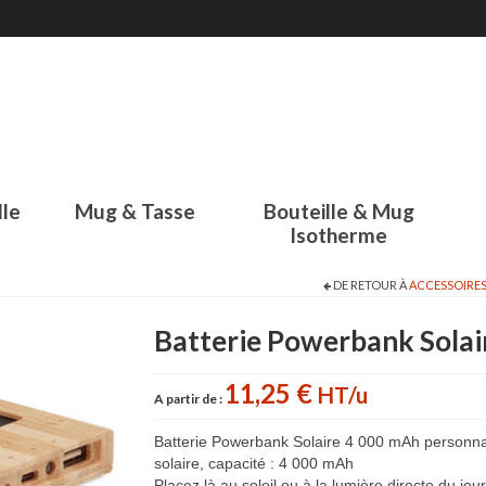
lle
Mug & Tasse
Bouteille & Mug
Isotherme
DE RETOUR À
ACCESSOIRES
Batterie Powerbank Sola
11,25 €
HT/u
A partir de :
Batterie Powerbank Solaire 4 000 mAh personna
solaire, capacité : 4 000 mAh
Placez là au soleil ou à la lumière directe du jour