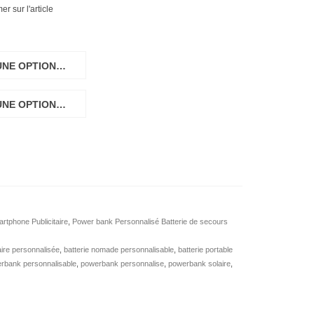
r sur l'article
UNE OPTION…
UNE OPTION…
tphone Publicitaire
,
Power bank Personnalisé Batterie de secours
aire personnalisée
,
batterie nomade personnalisable
,
batterie portable
rbank personnalisable
,
powerbank personnalise
,
powerbank solaire
,