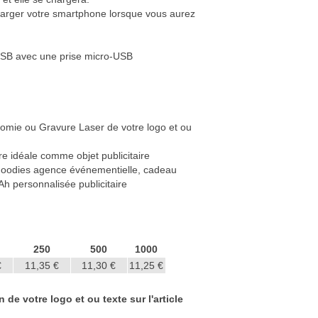
harger votre smartphone lorsque vous aurez
USB avec une prise micro-USB
romie ou Gravure Laser de votre logo et ou
e idéale comme objet publicitaire
 goodies agence événementielle, cadeau
h personnalisée publicitaire
250
500
1000
€
11,35 €
11,30 €
11,25 €
de votre logo et ou texte sur l'article