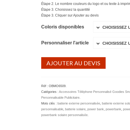
Étape 2. Le nombre couleurs du logo et ou texte à imprime
Étape 3. Choisissez la quantité
Étape 3. Cliquer sur Ajouter au devis
Coloris disponibles
CHOISISSEZ 
Personnaliser l'article
CHOISISSEZ 
AJOUTER AU DEVIS
Réf :
OBMO6509
.
Catégories :
Accessoires Téléphone Personnalisé Goodies Smar
Personnalisable Publicitaire
.
Mots clés :
batterie externe personnalisée
,
batterie externe sol
personnalisable
,
batterie solaire
,
power bank
,
powerbank
,
powe
powerbank solaire personnalisée
.