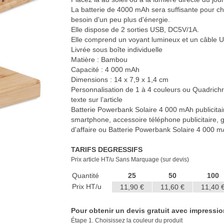
La batterie de 4000 mAh sera suffisante pour c
besoin d'un peu plus d'énergie.
Elle dispose de 2 sorties USB, DC5V/1A.
Elle comprend un voyant lumineux et un câble 
Livrée sous boîte individuelle
Matière : Bambou
Capacité : 4 000 mAh
Dimensions : 14 x 7,9 x 1,4 cm
Personnalisation de 1 à 4 couleurs ou Quadrich
texte sur l’article
Batterie Powerbank Solaire 4 000 mAh publicitair
smartphone, accessoire téléphone publicitaire,
d'affaire ou Batterie Powerbank Solaire 4 000 mA
TARIFS DEGRESSIFS
Prix article HT/u Sans Marquage (sur devis)
Quantité
25
50
100
Prix HT/u
11,90 €
11,60 €
11,40 
Pour obtenir un devis gratuit avec impression 
Étape 1. Choisissez la couleur du produit