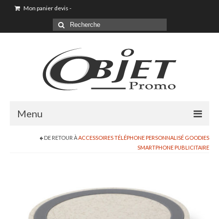
Mon panier devis
-
Menu
DE RETOUR À
ACCESSOIRES TÉLÉPHONE PERSONNALISÉ GOODIES
Goodies & Objet Publicitaire
SMARTPHONE PUBLICITAIRE
T-shirt Personnalisé
Goodies été loisirs vacances
Maison & Cuisine