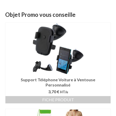
Mug publicitaire
Objet Promo vous conseille
Mug de voyage publicitaire
Tasse Expresso publicitaire
Bouteille & Mug Isotherme
Bouteille isotherme
Mug isotherme
Textile
Support Téléphone Voiture à Ventouse
Chemise Publicitaire
Personnalisé
3,70 €
HT/u
Polo Publicitaire
FICHE PRODUIT
Sweat-shirt
Tee-shirt publicitaire