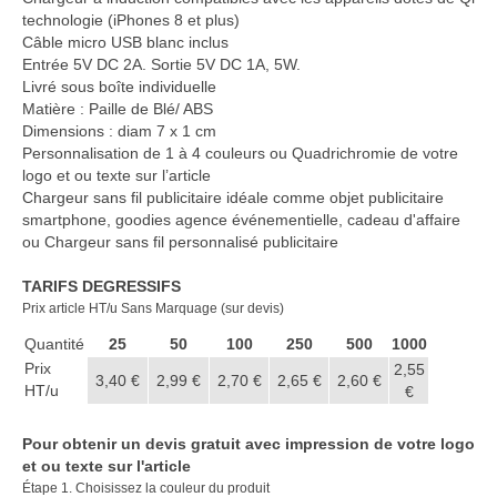
Casquette publicitaire
technologie (iPhones 8 et plus)
Câble micro USB blanc inclus
Carnet personnalisé Notes
Entrée 5V DC 2A. Sortie 5V DC 1A, 5W.
Repositionnable
Livré sous boîte individuelle
Matière : Paille de Blé/ ABS
Notes repositionnables
Dimensions : diam 7 x 1 cm
Personnalisation de 1 à 4 couleurs ou Quadrichromie de votre
Bloc–notes Personnalisé
logo et ou texte sur l’article
Chargeur sans fil publicitaire idéale comme objet publicitaire
Carnet A5 Personnalisé
smartphone, goodies agence événementielle, cadeau d'affaire
ou Chargeur sans fil personnalisé publicitaire
Carnet A6 personnalisé
TARIFS DEGRESSIFS
Chapeau publicitaire
Prix article HT/u Sans Marquage (sur devis)
Quantité
Clé USB personnalisée
25
50
100
250
500
1000
Prix
2,55
3,40 €
2,99 €
2,70 €
2,65 €
2,60 €
Éventail personnalisé
HT/u
€
Gobelet réutilisable & Verre
Pour obtenir un devis gratuit avec impression de votre logo
et ou texte sur l'article
Haut-parleur Bluetooth
Étape 1. Choisissez la couleur du produit