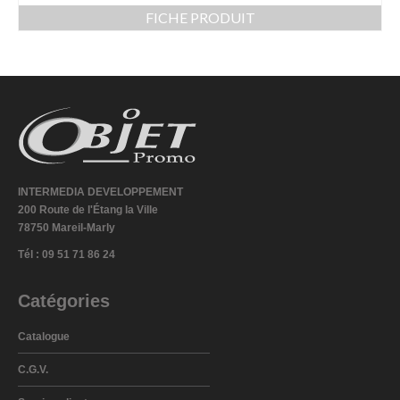
FICHE PRODUIT
INTERMEDIA DEVELOPPEMENT
200 Route de l'Étang la Ville
78750 Mareil-Marly
Tél : 09 51 71 86 24
Catégories
Catalogue
C.G.V.