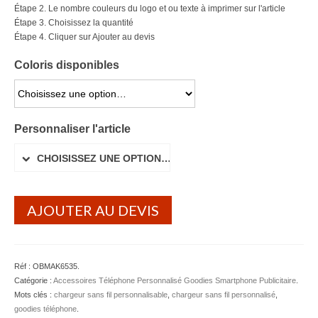
Étape 2. Le nombre couleurs du logo et ou texte à imprimer sur l'article
Lunettes de soleil
Étape 3. Choisissez la quantité
Étape 4. Cliquer sur Ajouter au devis
Porte-badge Tour de cou
Coloris disponibles
Porte-clés personnalisé
CHOISISSEZ UNE OPTION…
Porte-monnaie Porte Carte Portefeuille
Personnaliser l'article
Serviette Personnalisée
CHOISISSEZ UNE OPTION…
Stylo Publicitaire
Voiture Goodies
AJOUTER AU DEVIS
Gourde & Bouteille
Gourde Personnalisable
Réf :
OBMAK6535
.
Bouteille Personnalisable
Catégorie :
Accessoires Téléphone Personnalisé Goodies Smartphone Publicitaire
.
Mots clés :
chargeur sans fil personnalisable
,
chargeur sans fil personnalisé
,
Mug & Tasse
goodies téléphone
.