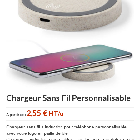
Accessoires cuisine personnalisés
Gant de cuisine personnalisé
Goodies Jardin
Planche à découper
Tablier personnalisé
Autour du vin
Accessoires Téléphone
Accessoires supporters
Chargeur Sans Fil Personnalisable
Batterie Externe Power bank
2,55 €
HT/u
A partir de :
Bonnet & Gants
Chargeur sans fil à induction pour téléphone personnalisable
Cadeaux Mariage
avec votre logo en paille de blé
Chargeur à induction compatibles avec les appareils dotés de Qi