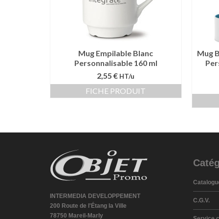
Mug Empilable Blanc
Mug B
Personnalisable 160 ml
Per
2,55 €
HT/u
FICHE PRODUIT
Catég
Catalogu
INTERMEDIA DEVELOPPEMENT
C.G.V.
200 Route de l'Étang la Ville
78750 Mareil-Marly
Service c