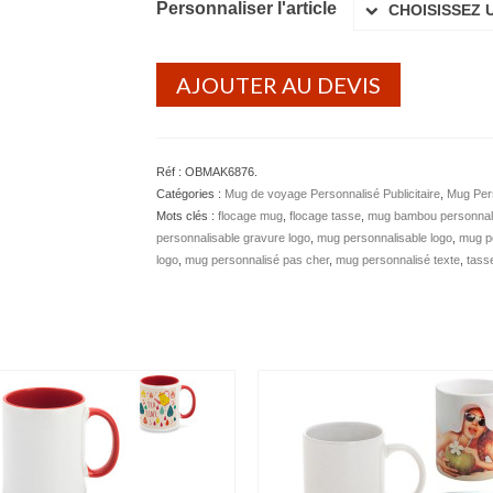
Personnaliser l'article
CHOISISSEZ 
AJOUTER AU DEVIS
Réf :
OBMAK6876
.
Catégories :
Mug de voyage Personnalisé Publicitaire
,
Mug Pers
Mots clés :
flocage mug
,
flocage tasse
,
mug bambou personnal
personnalisable gravure logo
,
mug personnalisable logo
,
mug pe
logo
,
mug personnalisé pas cher
,
mug personnalisé texte
,
tass