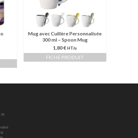
to
Mug avec Cuillère Personnalisée
300 ml – Spoon Mug
1,80 €
HT/u
FICHE PRODUIT
 de
nalisé
ug
ge