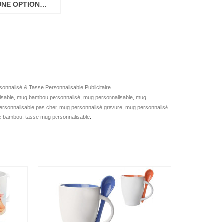
UNE OPTION…
onnalisé & Tasse Personnalisable Publicitaire
.
isable
,
mug bambou personnalisé
,
mug personnalisable
,
mug
rsonnalisable pas cher
,
mug personnalisé gravure
,
mug personnalisé
e bambou
,
tasse mug personnalisable
.