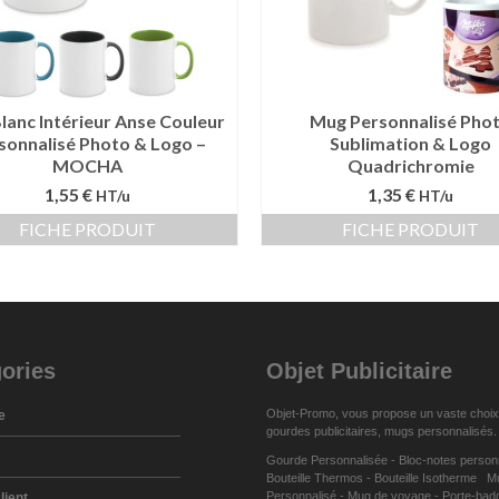
lanc Intérieur Anse Couleur
Mug Personnalisé Pho
sonnalisé Photo & Logo –
Sublimation & Logo
MOCHA
Quadrichromie
1,55 €
1,35 €
HT/u
HT/u
FICHE PRODUIT
FICHE PRODUIT
ories
Objet Publicitaire
Objet-Promo, vous propose un vaste choix
e
gourdes publicitaires
,
mugs personnalisés
.
Gourde Personnalisée
-
Bloc-notes person
Bouteille Thermos
-
Bouteille Isotherme
M
Personnalisé
-
Mug de voyage
-
Porte-bad
lient