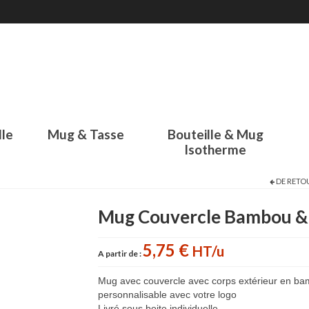
lle
Mug & Tasse
Bouteille & Mug
Isotherme
DE RETO
Mug Couvercle Bambou & 
5,75 €
HT/u
A partir de :
Mug avec couvercle avec corps extérieur en bam
personnalisable avec votre logo
Livré sous boite individuelle