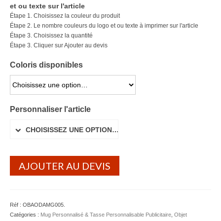
et ou texte sur l'article
Serviette Personnalisée
Étape 1. Choisissez la couleur du produit
Étape 2. Le nombre couleurs du logo et ou texte à imprimer sur l'article
Stylo Publicitaire
Étape 3. Choisissez la quantité
Étape 3. Cliquer sur Ajouter au devis
Voiture Goodies
Coloris disponibles
Gourde & Bouteille
CHOISISSEZ UNE OPTION…
Gourde Personnalisable
Personnaliser l'article
Bouteille Personnalisable
CHOISISSEZ UNE OPTION…
Mug & Tasse
Mug publicitaire
AJOUTER AU DEVIS
Mug de voyage publicitaire
Tasse Expresso publicitaire
Réf :
OBAODAMG005
.
Bouteille & Mug Isotherme
Catégories :
Mug Personnalisé & Tasse Personnalisable Publicitaire
,
Objet