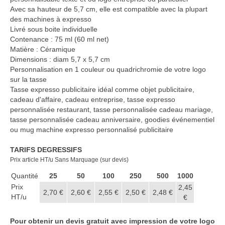
Casquette publicitaire
Avec sa hauteur de 5,7 cm, elle est compatible avec la plupart
des machines à expresso
Carnet personnalisé Notes
Livré sous boite individuelle
Repositionnable
Contenance : 75 ml (60 ml net)
Matière : Céramique
Chapeau publicitaire
Dimensions : diam 5,7 x 5,7 cm
Personnalisation en 1 couleur ou quadrichromie de votre logo
Clé USB personnalisée
sur la tasse
Tasse expresso publicitaire idéal comme objet publicitaire,
Éventail personnalisé
cadeau d'affaire, cadeau entreprise, tasse expresso
personnalisée restaurant, tasse personnalisée cadeau mariage,
Gobelet réutilisable & Verre
tasse personnalisée cadeau anniversaire, goodies événementiel
ou mug machine expresso personnalisé publicitaire
Haut-parleur Bluetooth
TARIFS DEGRESSIFS
Lunettes de soleil
Prix article HT/u Sans Marquage (sur devis)
Quantité
25
50
100
250
500
1000
Porte-badge Tour de cou
Prix
2,45
2,70 €
2,60 €
2,55 €
2,50 €
2,48 €
HT/u
Porte-clés personnalisé
€
Porte-monnaie Porte Carte Portefeuille
Pour obtenir un devis gratuit avec impression de votre logo