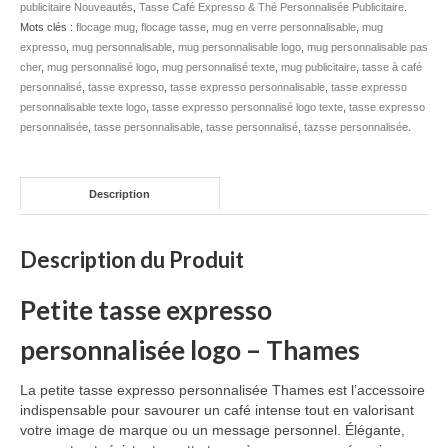
publicitaire Nouveautés
,
Tasse Café Expresso & Thé Personnalisée Publicitaire
.
Mots clés :
flocage mug
Bouteille isotherme
,
flocage tasse
,
mug en verre personnalisable
,
mug
expresso
,
mug personnalisable
,
mug personnalisable logo
,
mug personnalisable pas
cher
,
mug personnalisé logo
,
mug personnalisé texte
,
mug publicitaire
,
tasse à café
Mug isotherme
personnalisé
,
tasse expresso
,
tasse expresso personnalisable
,
tasse expresso
personnalisable texte logo
,
tasse expresso personnalisé logo texte
,
tasse expresso
Textile
personnalisée
,
tasse personnalisable
,
tasse personnalisé
,
tazsse personnalisée
.
Chemise Publicitaire
Polo Publicitaire
Description
Sweat-shirt
Description du Produit
Tee-shirt publicitaire
Petite tasse expresso
Vêtement Haute Visibilité
personnalisée logo – Thames
Contact
La petite tasse expresso personnalisée Thames est l’accessoire
indispensable pour savourer un café intense tout en valorisant
votre image de marque ou un message personnel. Élégante,