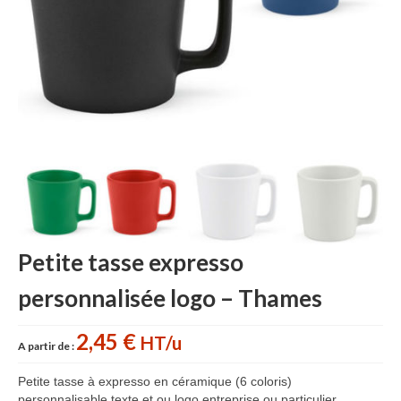
Accessoires cuisine personnalisés
Gant de cuisine personnalisé
Goodies Jardin
Planche à découper
Tablier personnalisé
Autour du vin
Accessoires Téléphone
Petite tasse expresso
Accessoires supporters
personnalisée logo – Thames
Batterie Externe Power bank
Bonnet & Gants
2,45 €
HT/u
A partir de :
Cadeaux Mariage
Petite tasse à expresso en céramique (6 coloris)
personnalisable texte et ou logo entreprise ou particulier